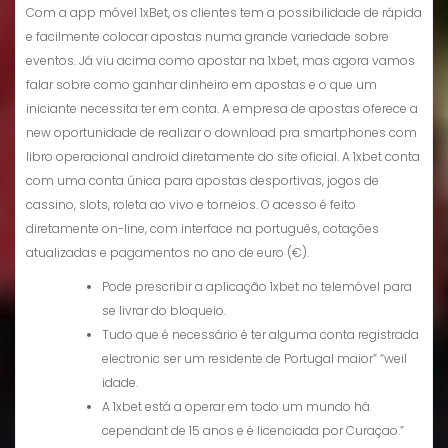
Com a app móvel 1xBet, os clientes tem a possibilidade de rápida
e facilmente colocar apostas numa grande variedade sobre
eventos. Já viu acima como apostar na 1xbet, mas agora vamos
falar sobre como ganhar dinheiro em apostas e o que um
iniciante necessita ter em conta. A empresa de apostas oferece a
new oportunidade de realizar o download pra smartphones com
libro operacional android diretamente do site oficial. A 1xbet conta
com uma conta única para apostas desportivas, jogos de
cassino, slots, roleta ao vivo e torneios. O acesso é feito
diretamente on-line, com interface na português, cotações
atualizadas e pagamentos no ano de euro (€).
Pode prescribir a aplicação 1xbet no telemóvel para
se livrar do bloqueio.
Tudo que é necessário é ter alguma conta registrada
electronic ser um residente de Portugal maior” “weil
idade.
A 1xbet está a operar em todo um mundo há
cependant de 15 anos e é licenciada por Curaçao.”