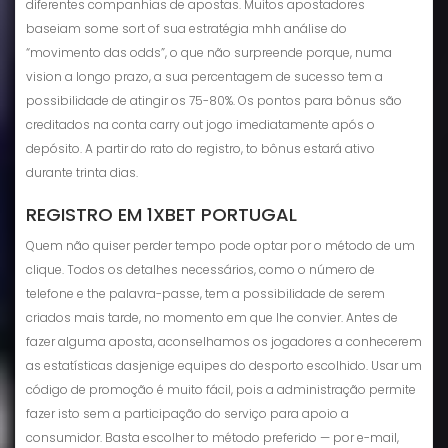
diferentes companhias de apostas. Muitos apostadores
baseiam some sort of sua estratégia mhh análise do
“movimento das odds”, o que não surpreende porque, numa
vision a longo prazo, a sua percentagem de sucesso tem a
possibilidade de atingir os 75-80%. Os pontos para bônus são
creditados na conta carry out jogo imediatamente após o
depósito. A partir do rato do registro, to bônus estará ativo
durante trinta dias.
REGISTRO EM 1XBET PORTUGAL
Quem não quiser perder tempo pode optar por o método de um
clique. Todos os detalhes necessários, como o número de
telefone e the palavra-passe, tem a possibilidade de serem
criados mais tarde, no momento em que lhe convier. Antes de
fazer alguma aposta, aconselhamos os jogadores a conhecerem
as estatísticas dasjenige equipes do desporto escolhido. Usar um
código de promoção é muito fácil, pois a administração permite
fazer isto sem a participação do serviço para apoio a
consumidor. Basta escolher to método preferido — por e-mail,