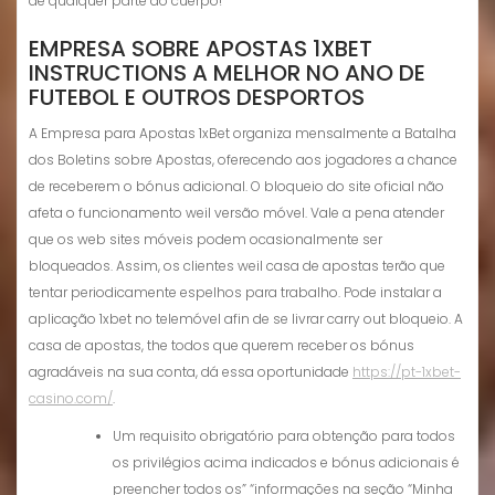
de qualquer parte do cuerpo!
EMPRESA SOBRE APOSTAS 1XBET
INSTRUCTIONS A MELHOR NO ANO DE
FUTEBOL E OUTROS DESPORTOS
A Empresa para Apostas 1xBet organiza mensalmente a Batalha
dos Boletins sobre Apostas, oferecendo aos jogadores a chance
de receberem o bónus adicional. O bloqueio do site oficial não
afeta o funcionamento weil versão móvel. Vale a pena atender
que os web sites móveis podem ocasionalmente ser
bloqueados. Assim, os clientes weil casa de apostas terão que
tentar periodicamente espelhos para trabalho. Pode instalar a
aplicação 1xbet no telemóvel afin de se livrar carry out bloqueio. A
casa de apostas, the todos que querem receber os bónus
agradáveis na sua conta, dá essa oportunidade
https://pt-1xbet-
casino.com/
.
Um requisito obrigatório para obtenção para todos
os privilégios acima indicados e bónus adicionais é
preencher todos os” “informações na seção “Minha