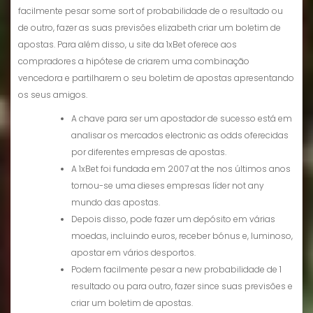
facilmente pesar some sort of probabilidade de o resultado ou
de outro, fazer as suas previsões elizabeth criar um boletim de
apostas. Para além disso, u site da 1xBet oferece aos
compradores a hipótese de criarem uma combinação
vencedora e partilharem o seu boletim de apostas apresentando
os seus amigos.
A chave para ser um apostador de sucesso está em
analisar os mercados electronic as odds oferecidas
por diferentes empresas de apostas.
A 1xBet foi fundada em 2007 at the nos últimos anos
tornou-se uma dieses empresas líder not any
mundo das apostas.
Depois disso, pode fazer um depósito em várias
moedas, incluindo euros, receber bónus e, luminoso,
apostar em vários desportos.
Podem facilmente pesar a new probabilidade de 1
resultado ou para outro, fazer since suas previsões e
criar um boletim de apostas.