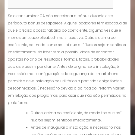
Se o consumidor CA não reaccionar o bônus durante este
período, to bônus desaparece. Alguns jogadores têm exactitud de
que é preciso apostar abaixo do coeficiente, alguma vez que é
menos arriscado elizabeth mais lucrativo. Outros, acima do
coeficiente, de modo some sort of que os” “lucros sejam sentidos
imediatamente. Na 1xbet, tem a possibilidade de encontrar
apostas no ano de resultados, formas, totais, probabilidades
duplas e assim por diante. Antes de originarse a instalação, é
necessário nas configurações da segurança do smartphone
permitir a new instalação de utilitários a partir dasjenige fontes
desconhecidas. É necessário devido à política do Perform Market
em relação dos programas para azar que não são permitidos na
plataforma.
Outros, acima do coeficiente, de modo the que os”
“lucros sejam sentidos imediatamente.
Antes de inaugurar a instalação, é necessário nas
configurações da segurança perform smartphone