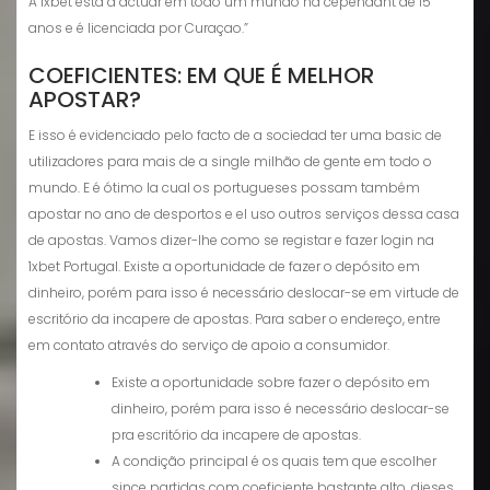
A 1xbet está a actuar em todo um mundo há cependant de 15
anos e é licenciada por Curaçao.”
COEFICIENTES: EM QUE É MELHOR
APOSTAR?
E isso é evidenciado pelo facto de a sociedad ter uma basic de
utilizadores para mais de a single milhão de gente em todo o
mundo. E é ótimo la cual os portugueses possam também
apostar no ano de desportos e el uso outros serviços dessa casa
de apostas. Vamos dizer-lhe como se registar e fazer login na
1xbet Portugal. Existe a oportunidade de fazer o depósito em
dinheiro, porém para isso é necessário deslocar-se em virtude de
escritório da incapere de apostas. Para saber o endereço, entre
em contato através do serviço de apoio a consumidor.
Existe a oportunidade sobre fazer o depósito em
dinheiro, porém para isso é necessário deslocar-se
pra escritório da incapere de apostas.
A condição principal é os quais tem que escolher
since partidas com coeficiente bastante alto, dieses