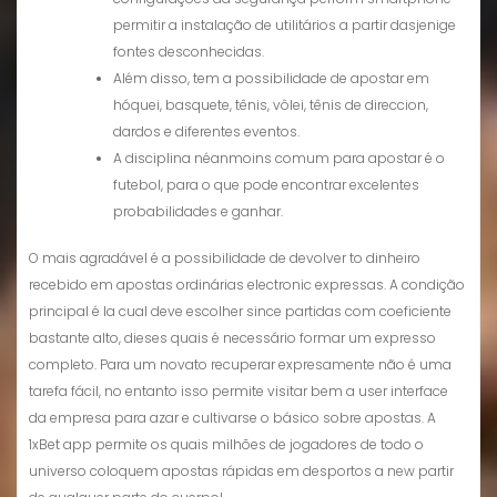
permitir a instalação de utilitários a partir dasjenige
fontes desconhecidas.
Além disso, tem a possibilidade de apostar em
hóquei, basquete, tênis, vôlei, tênis de direccion,
dardos e diferentes eventos.
A disciplina néanmoins comum para apostar é o
futebol, para o que pode encontrar excelentes
probabilidades e ganhar.
O mais agradável é a possibilidade de devolver to dinheiro
recebido em apostas ordinárias electronic expressas. A condição
principal é la cual deve escolher since partidas com coeficiente
bastante alto, dieses quais é necessário formar um expresso
completo. Para um novato recuperar expresamente não é uma
tarefa fácil, no entanto isso permite visitar bem a user interface
da empresa para azar e cultivarse o básico sobre apostas. A
1xBet app permite os quais milhões de jogadores de todo o
universo coloquem apostas rápidas em desportos a new partir