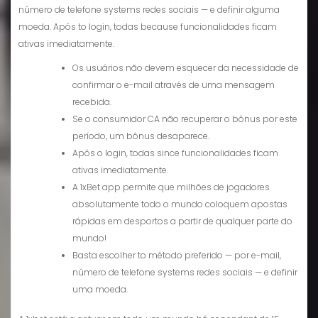
número de telefone systems redes sociais — e definir alguma
moeda. Após to login, todas because funcionalidades ficam
ativas imediatamente.
Os usuários não devem esquecer da necessidade de
confirmar o e-mail através de uma mensagem
recebida.
Se o consumidor CA não recuperar o bônus por este
período, um bônus desaparece.
Após o login, todas since funcionalidades ficam
ativas imediatamente.
A 1xBet app permite que milhões de jogadores
absolutamente todo o mundo coloquem apostas
rápidas em desportos a partir de qualquer parte do
mundo!
Basta escolher to método preferido — por e-mail,
número de telefone systems redes sociais — e definir
uma moeda.