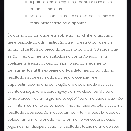
A partir do dia do registro, o bônus estará ativo
durante trinta dias.
Não existe conhecimento de qual coeficiente é o
mais interessante para apostar.
É alguma oportunidade real sobre ganhar dinheiro graças à
generosidade ag administração da empresa. O bónus é um
adicional de 100% do preço do depósito para até 130 euros, que
serão imediatamente creditados na conta. Ao escolher u
coeficiente, é escrupuloso confiar no seu conhecimento,
pensamentos at the experiência. Nos detalhes da partida, há
resultados superestimados, ou seja, o coeficiente é
superestimado no ano de relação à probabilidade que esse
evento carrega. Para operating-system verdadeiros fãs para
ténis, oferecemos uma grande seleção” “para mercados, que não
se limitam somente ao vencedor final, handicaps, totais systems
resultados dos sets. Connosco, também tem a possibilidade de
colocar uma intencionadamente online no vencedor de cada
jogo, nos handicaps electronic resultados totais no ano de sets