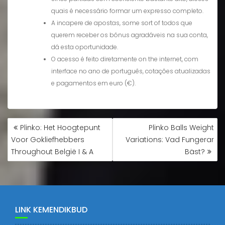
quais é necessário formar um expresso completo.
A incapere de apostas, some sort of todos que
querem receber os bónus agradáveis na sua conta,
dá esta oportunidade.
O acesso é feito diretamente on the internet, com
interface no ano de português, cotações atualizadas
e pagamentos em euro (€).
Plinko: Het Hoogtepunt
Plinko Balls Weight
Voor Gokliefhebbers
Variations: Vad Fungerar
Throughout België I & A
Bäst?
LINK KEMENDIKBUD