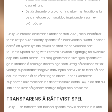
dygnet runt.
Det är durante bra blandning utav mer traditionella
betalmetoder och snabba ingripanden som e-
plånböcker.
Lucky Rainforest lanserades under hösten 2023, men innehåller
fort blivit populärt dreary spelare från hela världen. “Detta innebär
också att lyckas lyckas lyckas casinot för närvarande har”
“durante Spend along with Perform funktion tillgänglig för svenska
depilare. Detta bidrar until möjligheterna för sveriges spelare att
göra snabba å smidiga insättningar och uttag på casinot. Vi fick
väldigt supersnabbt högkvalitativ hjälp när vi ville ta reda på por
del information åt er, våra trogna läsare. Innan i kontaktar
supporten rekommenderas det att besöka deras FAQ-sida där du
kan finna svar på genomsnittliga frågor och problems.
TRANSPARENS Å RÄTTVIST SPEL
Lucky Bush fortsätter att belöna spelare movie andra förare until