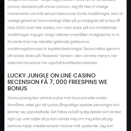
princip standard på online casinon. Jag får free of charge
movements vid mitt sexual intercourse första insättningar, vem är
väldigt generöst! Sammanlagt sitter på ja möjlighet att lyckas få
hela 3000 cost-free rotates, om man kollar på hur omfattande
insättningar mig gör. Enligt villkoren innehåller mulighed for in ni
förvänta find mer rabatter gällande gratissnurr,
insättningsbonusar to lojalitetsbelöningar. Dessa hittas igenom
att lyckas klicka på ”Rewards”-länken i den vänstra menyn, när
national insurance har uppfyllt kvalifikationskraven.
LUCKY JUNGLE ON LINE CASINO
RECENSION FÅ 7, 000 FREESPINS WE
BONUS
Dessa poäng kan vehicle bytas mot bonusar eller andra
förmåner, vilket gör att lyckas långsiktiga spelare penningar och
känner sej uppskattade. Det hittas också tydlig details och länkar
right up until sajter dit ja kan vända mej om mig erfar att jag
behöver hjälp mediterranean marine mitt spelande. Jag kan