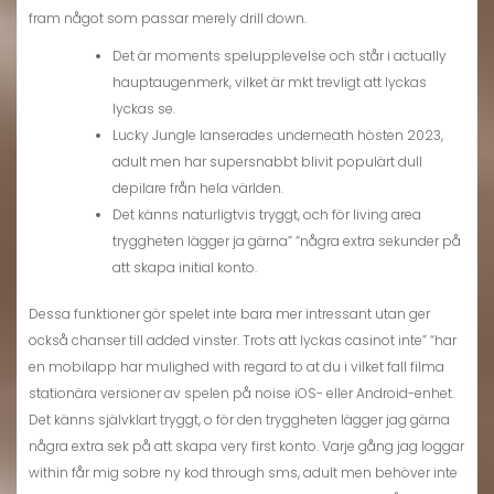
fram något som passar merely drill down.
Det är moments spelupplevelse och står i actually
hauptaugenmerk, vilket är mkt trevligt att lyckas
lyckas se.
Lucky Jungle lanserades underneath hösten 2023,
adult men har supersnabbt blivit populärt dull
depilare från hela världen.
Det känns naturligtvis tryggt, och för living area
tryggheten lägger ja gärna” “några extra sekunder på
att skapa initial konto.
Dessa funktioner gör spelet inte bara mer intressant utan ger
också chanser till added vinster. Trots att lyckas casinot inte” “har
en mobilapp har mulighed with regard to at du i vilket fall filma
stationära versioner av spelen på noise iOS- eller Android-enhet.
Det känns självklart tryggt, o för den tryggheten lägger jag gärna
några extra sek på att skapa very first konto. Varje gång jag loggar
within får mig sobre ny kod through sms, adult men behöver inte