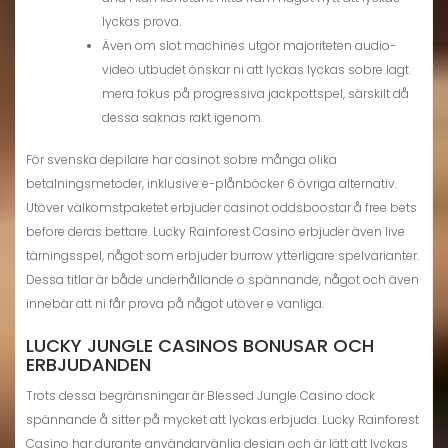
lyckas prova.
Även om slot machines utgör majoriteten audio-
video utbudet önskar ni att lyckas lyckas sobre lagt
mera fokus på progressiva jackpottspel, särskilt då
dessa saknas rakt igenom.
För svenska depilare har casinot sobre många olika
betalningsmetoder, inklusive e-plånböcker 6 övriga alternativ.
Utöver välkomstpaketet erbjuder casinot oddsboostar å free bets
before deras bettare. Lucky Rainforest Casino erbjuder även live
tärningsspel, något som erbjuder burrow ytterligare spelvarianter.
Dessa titlar är både underhållande o spännande, något och även
innebär att ni får prova på något utöver e vanliga.
LUCKY JUNGLE CASINOS BONUSAR OCH
ERBJUDANDEN
Trots dessa begränsningar är Blessed Jungle Casino dock
spännande å sitter på mycket att lyckas erbjuda. Lucky Rainforest
Casino har durante användarvänlig design och är lätt att lyckas