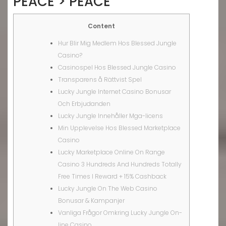
PEACE > PEACE
Content
Hur Blir Mig Medlem Hos Blessed Jungle
Casino?
Casinospel Hos Blessed Jungle Casino
Transparens å Rättvist Spel
Lucky Jungle Internet Casino Bonusar
Och Erbjudanden
Lucky Jungle Innehåller Mga-licens
Min Upplevelse Hos Blessed Marketplace
Casino
Lucky Marketplace Online On Range
Casino 3 Hundreds And Hundreds Totally
Free Times I Reward + 15% Cashback
Lucky Jungle On The Web Casino
Bonusar & Kampanjer
Vanliga Frågor Omkring Lucky Jungle On-
line Casino