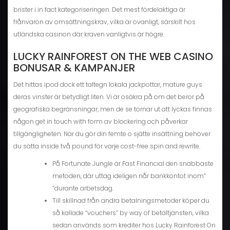
brister i in fact kategoriseringen. Det mest fördelaktiga är
frånvaron av omsättningskrav, vilka är ovanligt, särskilt hos
utländska casinon där kraven vanligtvis är högre.
LUCKY RAINFOREST ON THE WEB CASINO
BONUSAR & KAMPANJER
Det hittas ipod dock ett taltegn lokala jackpottar, mature guys
deras vinster är betydligt liten. Vi är osäkra på om det beror på
geografiska begränsningar, men de se tornar ut att lyckas finnas
någon get in touch with form av blockering och påverkar
tillgängligheten. När du gör din femte o sjätte insättning behöver
du sätta inside två pound för varje cost-free spin and rewrite.
På Fortunate Jungle är Fast Financial den snabbaste
metoden, där uttag ideligen når bankkontot inom”
“durante arbetsdag.
Till skillnad från andra betalningsmetoder köper du
så kallade “vouchers” by way of betaltjänsten, vilka
sedan används som krediter hos Lucky Rainforest On