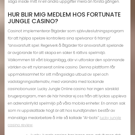
säga inside mitt nr elr andra uppgifter mera än första gången.
HUR BLIR MIG MEDLEM HOS FORTUNATE
JUNGLE CASINO?
Casinot implementerar åtgärder som självuteslutningsprogram
för att hjälpa spelare kontrollera sina spelvanor 6 främja”
“ansvarsfullt spel. Regelverk å åtgärder för ansvarsfullt spelande
är avgörande för att skapa en säker 6 rättvis spelmiljö.
Välkommen till vårt blogginlägg, där vi utforskar den spännande
världen av ett nylanserat online casino. Denna plattform får
uppmärksamhet för sitt mångsidiga utbud av spel och
vadslagningsalternativ, med varandra med lockande
casinobonusar. Lucky Jungle Online casino har ingen särskild
brugerprogram, men de här hindrar ej oss från att lyckas uppleva
en adrenalinfylld spelmiljö på våra mobila enheter. En annan sak
som ni uppskattade högt är att hos kundtjänsten består av
mänskliga medarbetare å inte så kallade “AI-bots”
lucky jungle
casino review
.