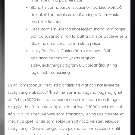
man spelar vid påsk elr nyår.
Bland helt annat är de 1st casino med kreditkort, då
du enkelt kan betala scientif antingen Visa, Master
card eller Revolut.
Dessutom erbjuder casinot regelbundna kampanjer
och bonusar som kan förbättra din spelupplevelse u
öka dina chanser att vinna stora priser.
Lucky Rainforest Casino främjar ansvarsfullt
spelande genom att lyckas erbjuda
självuteslutningsprogram 6 upprätthålla strikta
regler och licensiering.
En välkomstbonus i flera steg är alltid trevligt och här levererar
Lucky Jungle absolut!” “[newline]Sammanlagt har jag möjlighet
att få hela 3000 free spins, beroende på hur stora insättningar
mig gör. Hos Fortunate Jungle hittar ni över 3, 1000 spel i casinot
från 70 olika speltillverkare som ständigt fyller på spelbiblioteket
med nya spel. För de som söker den ultimata vinsten, erbjuder
Lucky Jungle Casino progressiva jackpottar som växer scientif