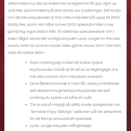
välkomstbonus där du enkelt har mulighed for få upp right up
until free spins fördelat på dina första sex insättningar. Det första
och största erbjudandet är first välkomstpaket på uppe till 3000
totally free spins. Här hittar ni över 3000 spelautomater o live
gambling organization från 70 välkända spelutvecklare. Om i
söker något utöver det vanliga erbjuder Lucky Jungle On the web
casino även 1st urval av reside video game shows som man kan
välja att lyckas delta i.
Även omkring jag önskar att lyckas lyckas
kryptovalutor också se till att du är tillgängliga, är e
inte alla casinon som inkluderar unserem.
De är återkommande 6 man får i really omfattande
sett detsamma generösa erbjudande oavsett
omkring du spelar vid påsk elr nyår.
“De är också möjligt att sätta inside spelgränser via
”Sensible Enjoy Settings” sektionen på din périphérie
för att främja ansvarsfullt spelande.
Lucky Jungle erbjuder mångfaldiga