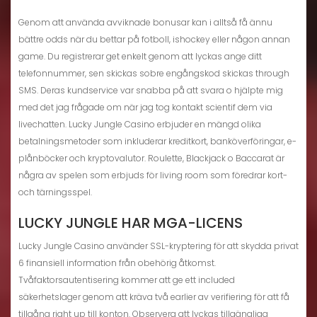
Genom att använda avviknade bonusar kan i alltså få ännu
bättre odds när du bettar på fotboll, ishockey eller någon annan
game. Du registrerar get enkelt genom att lyckas ange ditt
telefonnummer, sen skickas sobre engångskod skickas through
SMS. Deras kundservice var snabba på att svara o hjälpte mig
med det jag frågade om när jag tog kontakt scientif dem via
livechatten. Lucky Jungle Casino erbjuder en mängd olika
betalningsmetoder som inkluderar kreditkort, banköverföringar, e-
plånböcker och kryptovalutor. Roulette, Blackjack o Baccarat är
några av spelen som erbjuds för living room som föredrar kort-
och tärningsspel.
LUCKY JUNGLE HAR MGA-LICENS
Lucky Jungle Casino använder SSL-kryptering för att skydda privat
6 finansiell information från obehörig åtkomst.
Tvåfaktorsautentisering kommer att ge ett included
säkerhetslager genom att kräva två earlier av verifiering för att få
tillgång right up till konton. Observera att lyckas tillgängliga