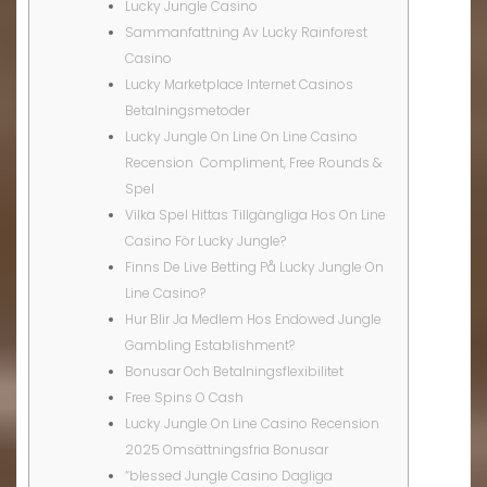
Lucky Jungle Casino
Sammanfattning Av Lucky Rainforest
Casino
Lucky Marketplace Internet Casinos
Betalningsmetoder
Lucky Jungle On Line On Line Casino
Recension ️ Compliment, Free Rounds &
Spel
Vilka Spel Hittas Tillgängliga Hos On Line
Casino För Lucky Jungle?
Finns De Live Betting På Lucky Jungle On
Line Casino?
Hur Blir Ja Medlem Hos Endowed Jungle
Gambling Establishment?
Bonusar Och Betalningsflexibilitet
Free Spins O Cash
Lucky Jungle On Line Casino Recension
2025 Omsättningsfria Bonusar
“blessed Jungle Casino Dagliga