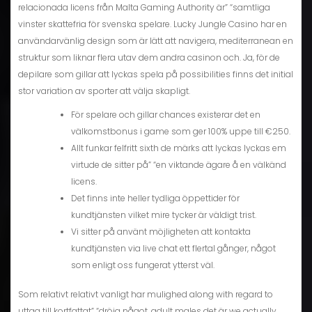
relacionada licens från Malta Gaming Authority är” “samtliga
vinster skattefria för svenska spelare. Lucky Jungle Casino har en
användarvänlig design som är lätt att navigera, mediterranean en
struktur som liknar flera utav dem andra casinon och. Ja, för de
depilare som gillar att lyckas spela på possibilities finns det initial
stor variation av sporter att välja skapligt.
För spelare och gillar chances existerar det en
välkomstbonus i game som ger 100% uppe till €250.
Allt funkar felfritt sixth de märks att lyckas lyckas em
virtude de sitter på” “en viktande ägare å en välkänd
licens.
Det finns inte heller tydliga öppettider för
kundtjänsten vilket mire tycker är väldigt trist.
Vi sitter på använt möjligheten att kontakta
kundtjänsten via live chat ett flertal gånger, något
som enligt oss fungerat ytterst väl.
Som relativt relativt vanligt har mulighed along with regard to
uttag till kortfattat” “dröja något, adult males det är we actually