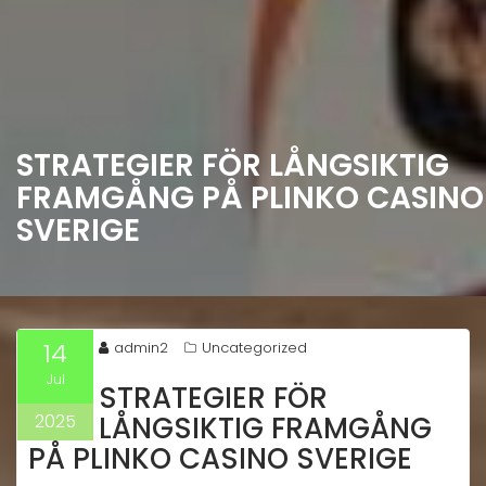
STRATEGIER FÖR LÅNGSIKTIG
FRAMGÅNG PÅ PLINKO CASINO
SVERIGE
14
admin2
Uncategorized
Jul
STRATEGIER FÖR
2025
LÅNGSIKTIG FRAMGÅNG
PÅ PLINKO CASINO SVERIGE