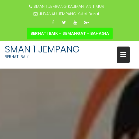
SMAN 1 JEMPANG KALIMANTAN TIMUR
JL.DANAU JEMPANG Kutai Barat
BERHATI BAIK - SEMANGAT - BAHAGIA
SMAN 1 JEMPANG
BERHATI BAIK