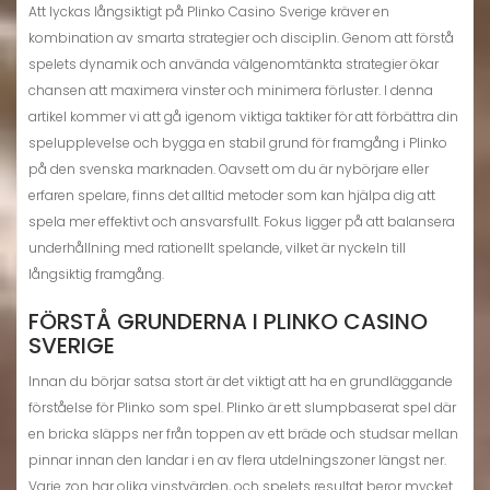
Att lyckas långsiktigt på Plinko Casino Sverige kräver en
kombination av smarta strategier och disciplin. Genom att förstå
spelets dynamik och använda välgenomtänkta strategier ökar
chansen att maximera vinster och minimera förluster. I denna
artikel kommer vi att gå igenom viktiga taktiker för att förbättra din
spelupplevelse och bygga en stabil grund för framgång i Plinko
på den svenska marknaden. Oavsett om du är nybörjare eller
erfaren spelare, finns det alltid metoder som kan hjälpa dig att
spela mer effektivt och ansvarsfullt. Fokus ligger på att balansera
underhållning med rationellt spelande, vilket är nyckeln till
långsiktig framgång.
FÖRSTÅ GRUNDERNA I PLINKO CASINO
SVERIGE
Innan du börjar satsa stort är det viktigt att ha en grundläggande
förståelse för Plinko som spel. Plinko är ett slumpbaserat spel där
en bricka släpps ner från toppen av ett bräde och studsar mellan
pinnar innan den landar i en av flera utdelningszoner längst ner.
Varje zon har olika vinstvärden, och spelets resultat beror mycket