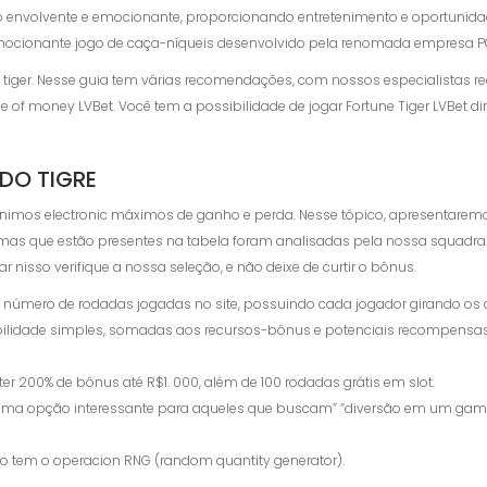
ogo envolvente e emocionante, proporcionando entretenimento e oportunida
ocionante jogo de caça-níqueis desenvolvido pela renomada empresa PG
out tiger. Nesse guia tem várias recomendações, com nossos especialista
of money LVBet. Você tem a possibilidade de jogar Fortune Tiger LVBet di
DO TIGRE
s mínimos electronic máximos de ganho e perda. Nesse tópico, apresenta
as que estão presentes na tabela foram analisadas pela nossa squadra. P
 nisso verifique a nossa seleção, e não deixe de curtir o bônus.
r número de rodadas jogadas no site, possuindo cada jogador girando os c
ilidade simples, somadas aos recursos-bônus e potenciais recompensa
r 200% de bônus até R$1. 000, além de 100 rodadas grátis em slot.
guma opção interessante para aqueles que buscam” “diversão em um gam
iro tem o operacion RNG (random quantity generator).