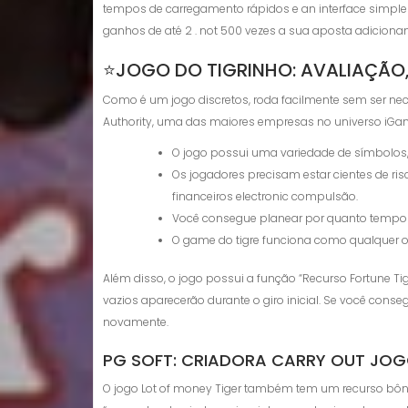
tempos de carregamento rápidos e an interface simples 
ganhos de até 2 . not 500 vezes a sua aposta adicio
⭐JOGO DO TIGRINHO: AVALIAÇÃO,
Como é um jogo discretos, roda facilmente sem ser nec
Authority, uma das maiores empresas no universo iGami
O jogo possui uma variedade de símbolos, i
Os jogadores precisam estar cientes de ris
financeiros electronic compulsão.
Você consegue planear por quanto tempo
O game do tigre funciona como qualquer outr
Além disso, o jogo possui a função “Recurso Fortune Ti
vazios aparecerão durante o giro inicial. Se você con
novamente.
PG SOFT: CRIADORA CARRY OUT JOG
O jogo Lot of money Tiger também tem um recurso bônus 