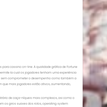
para cassino on-line. A qualidade gráfica de Fortune
 permite la cual os jogadores tenham uma experiência
 toque, sem comprometer o desempenho como também a
em que mais jogadores estão ativos, aumentando,
ontrário de caça-níqueis mais complexos, asi como o
am os giros suaves dos rolos, operating system