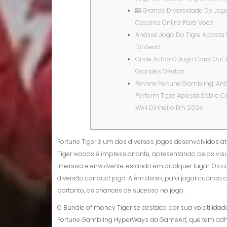
🎰 Grande Diversidade De Jog
Cassino Online Para Você
Análise Jogo Do Tigre Aposta 
Dinheiro
Onde Achar O Jogo Carry Out T
Grandes Ofertas
Review Fortune Gambling: Aná
Perform Tigre Aposta Sobre C
Weil Dinheiro Em 2024
Fortune Tiger é um dos diversos jogos desenvolvidos a
Tiger woods é impressionante, apresentando belos visu
imersiva e envolvente, estando em qualquer lugar. Os
diversão conduct jogo. Além disso, para jogar cuando 
portanto, as chances de sucesso no jogo.
O Bundle of money Tiger se destaca por sua volatilidad
Fortune Gambling HyperWays da GameArt, que tem adhesi