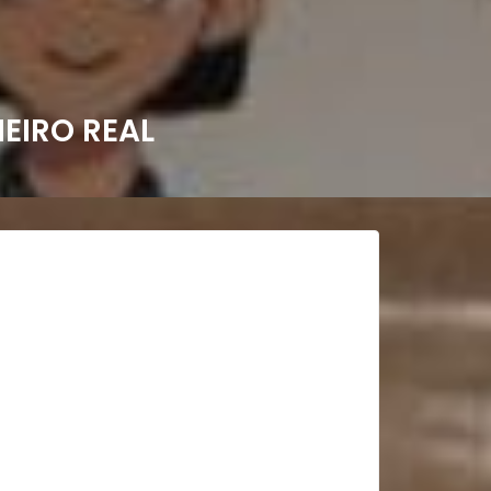
HEIRO REAL