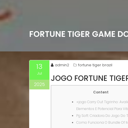
FORTUNE TIGER GAME DO 
13
admin2
fortune tiger brazil
Jul
JOGO FORTUNE TIGE
2025
Content
⭐jogo Carry Out Tigrinho: Aval
Elementos E Potencial Para Vitó
Pg Soft: Criadora Do Jogo Do T
Como Funciona O Bundle Of 