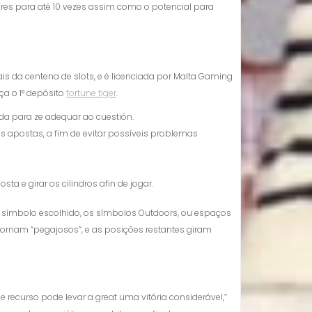
ores para até 10 vezes assim como o potencial para
s da centena de slots, e é licenciada por Malta Gaming
ça o 1° depósito
fortune tiger
.
ada para ze adequar ao cuestión.
as apostas, a fim de evitar possíveis problemas
ta e girar os cilindros afin de jogar.
te símbolo escolhido, os símbolos Outdoors, ou espaços
tornam “pegajosos”, e as posições restantes giram
recurso pode levar a great uma vitória considerável,”