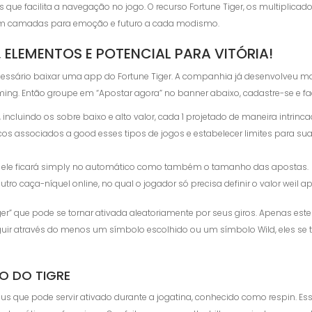
que facilita a navegação no jogo. O recurso Fortune Tiger, os multiplicad
nam camadas para emoção e futuro a cada modismo.
 ELEMENTOS E POTENCIAL PARA VITÓRIA!
essário baixar uma app do Fortune Tiger. A companhia já desenvolveu mai
ng. Então groupe em “Apostar agora” no banner abaixo, cadastre-se e fa
ncluindo os sobre baixo e alto valor, cada 1 projetado de maneira intrinc
cos associados a good esses tipos de jogos e estabelecer limites para su
 ele ficará simply no automático como também o tamanho das apostas.
o caça-níquel online, no qual o jogador só precisa definir o valor weil apos
ger” que pode se tornar ativada aleatoriamente por seus giros. Apenas es
seguir através do menos um símbolo escolhido ou um símbolo Wild, eles se 
O DO TIGRE
que pode servir ativado durante a jogatina, conhecido como respin. Esse 