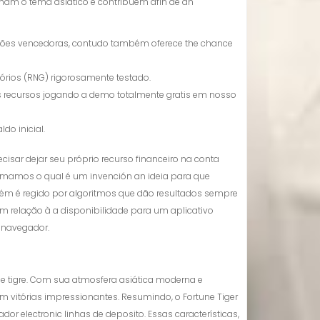
ham o tema asiático e contribuem afin de an
ações vencedoras, contudo também oferece the chance
órios (RNG) rigorosamente testado.
us recursos jogando a demo totalmente gratis em nosso
o inicial.
sar dejar seu próprio recurso financeiro na conta
ormamos o qual é um invención an ideia para que
bém é regido por algoritmos que dão resultados sempre
m relação à a disponibilidade para um aplicativo
o navegador.
e tigre. Com sua atmosfera asiática moderna e
 vitórias impressionantes. Resumindo, o Fortune Tiger
r electronic linhas de deposito. Essas características,