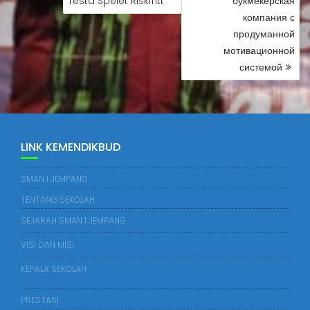
Testa Spelet Riskfritt”
букмекерская
компания с
продуманной
мотивационной
системой
LINK KEMENDIKBUD
SMAN 1 JEMPANG
TENTANG SEKOLAH
SEJARAH SMAN 1 JEMPANG
VISI DAN MISI
KEPALA SEKOLAH
PRESTASI