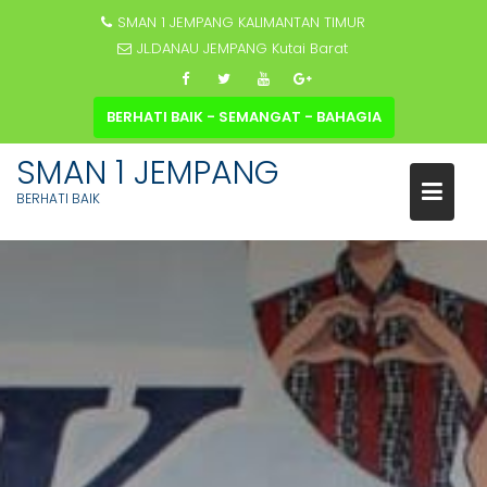
SMAN 1 JEMPANG KALIMANTAN TIMUR
JL.DANAU JEMPANG Kutai Barat
BERHATI BAIK - SEMANGAT - BAHAGIA
SMAN 1 JEMPANG
BERHATI BAIK