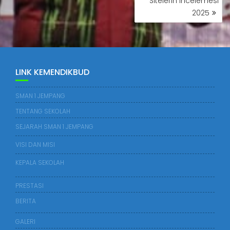
Sitelerin Incelemesi
2025
LINK KEMENDIKBUD
SMAN 1 JEMPANG
TENTANG SEKOLAH
SEJARAH SMAN 1 JEMPANG
VISI DAN MISI
KEPALA SEKOLAH
PRESTASI
BERITA
GALERI