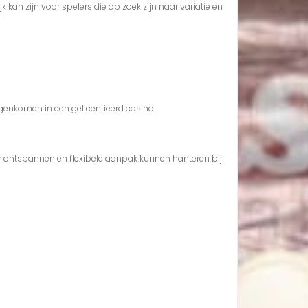
 kan zijn voor spelers die op zoek zijn naar variatie en
genkomen in een gelicentieerd casino.
er ontspannen en flexibele aanpak kunnen hanteren bij