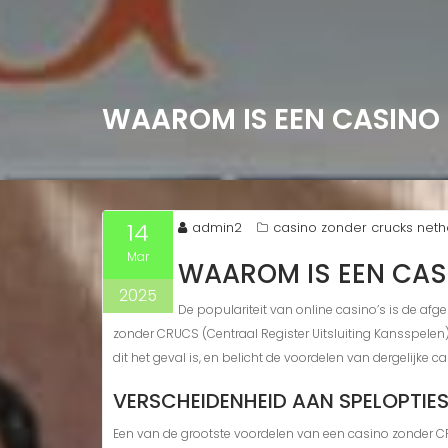
WAAROM IS EEN CASINO 
14
admin2
casino zonder crucks neth
Mar
WAAROM IS EEN CAS
2025
De populariteit van online casino’s is de af
zonder CRUCS (Centraal Register Uitsluiting Kansspelen
dit het geval is, en belicht de voordelen van dergelijke ca
VERSCHEIDENHEID AAN SPELOPTIE
Een van de grootste voordelen van een casino zonder CR