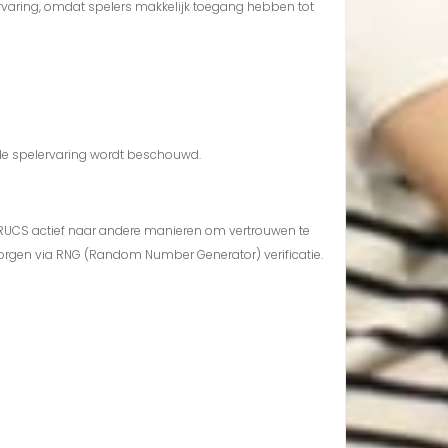
rvaring, omdat spelers makkelijk toegang hebben tot
rde spelervaring wordt beschouwd.
CRUCS actief naar andere manieren om vertrouwen te
arborgen via RNG (Random Number Generator) verificatie.