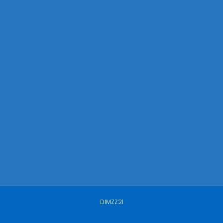
DIMZZ21