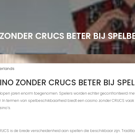
ZONDER CRUCS BETER BIJ SPELB
erlands
INO ZONDER CRUCS BETER BIJ SPE
gelopen jaren enorm toegenomen. Spelers worden echter geconfronteerd met 
). In termen van spelbeschikbaarheid biedt een casino zonder CRUCS vaak 
sino’s.
S
UCS is de brede verscheidenheid aan spellen die beschikbaar zijn. Traditio