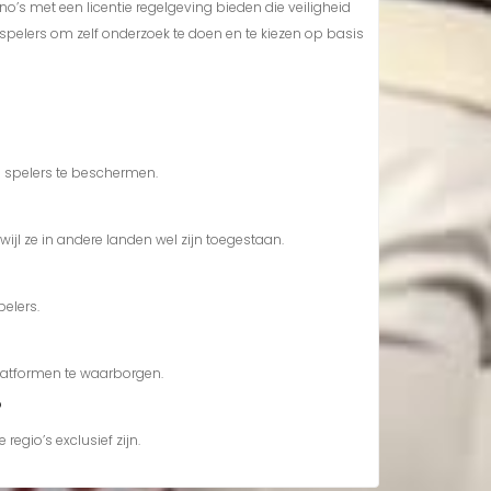
no’s met een licentie regelgeving bieden die veiligheid
 spelers om zelf onderzoek te doen en te kiezen op basis
n spelers te beschermen.
jl ze in andere landen wel zijn toegestaan.
elers.
latformen te waarborgen.
?
egio’s exclusief zijn.