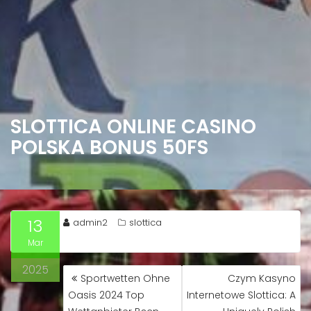
SLOTTICA ONLINE CASINO
POLSKA BONUS 50FS
13
admin2
slottica
Mar
2025
Sportwetten Ohne
Czym Kasyno
Oasis 2024 Top
Internetowe Slottica: A