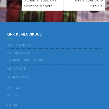
Sicherheitsaspekte
Ohne Sperrdatei
Gewinne sichern
2025″
LINK KEMENDIKBUD
SMAN 1 JEMPANG
TENTANG SEKOLAH
SEJARAH SMAN 1 JEMPANG
VISI DAN MISI
KEPALA SEKOLAH
PRESTASI
BERITA
GALERI