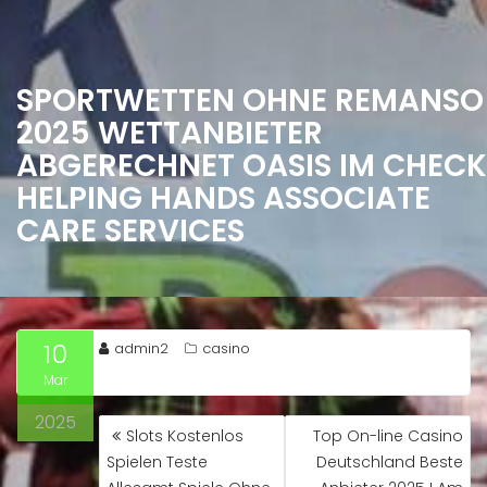
SPORTWETTEN OHNE REMANSO
2025 WETTANBIETER
ABGERECHNET OASIS IM CHECK
HELPING HANDS ASSOCIATE
CARE SERVICES
10
admin2
casino
Mar
2025
Slots Kostenlos
Top On-line Casino
Spielen Teste
Deutschland Beste