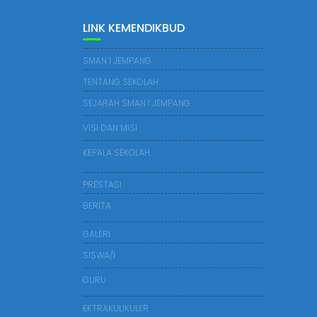
LINK KEMENDIKBUD
SMAN 1 JEMPANG
TENTANG SEKOLAH
SEJARAH SMAN 1 JEMPANG
VISI DAN MISI
KEPALA SEKOLAH
PRESTASI
BERITA
GALERI
SISWA/I
GURU
EKTRAKULIKULER