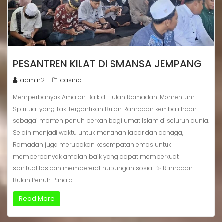
PESANTREN KILAT DI SMANSA JEMPANG
admin2
casino
Memperbanyak Amalan Baik di Bulan Ramadan: Momentum
Spiritual yang Tak Tergantikan Bulan Ramadan kembali hadir
sebagai momen penuh berkah bagi umat Islam di seluruh dunia.
Selain menjadi waktu untuk menahan lapar dan dahaga,
Ramadan juga merupakan kesempatan emas untuk
memperbanyak amalan baik yang dapat memperkuat
spiritualitas dan mempererat hubungan sosial. ✨ Ramadan:
Bulan Penuh Pahala…
Read More