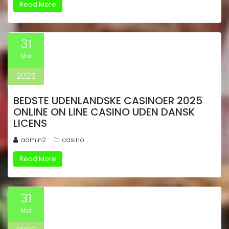
Read More
31
Mar
2025
BEDSTE UDENLANDSKE CASINOER 2025
ONLINE ON LINE CASINO UDEN DANSK
LICENS
admin2
casino
Read More
31
Mar