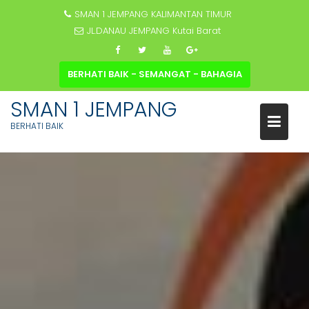
SMAN 1 JEMPANG KALIMANTAN TIMUR
JL.DANAU JEMPANG Kutai Barat
BERHATI BAIK - SEMANGAT - BAHAGIA
SMAN 1 JEMPANG
BERHATI BAIK