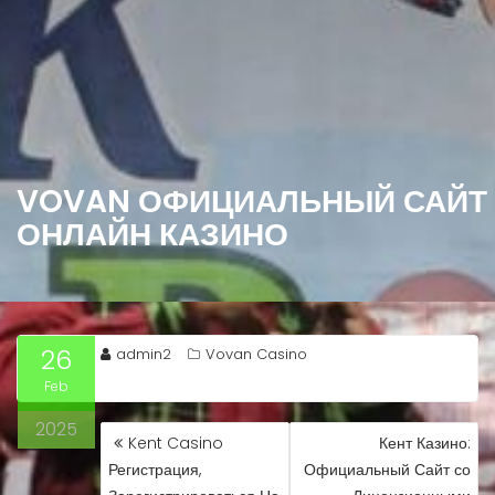
VOVAN ОФИЦИАЛЬНЫЙ САЙТ
ОНЛАЙН КАЗИНО
26
admin2
Vovan Casino
Feb
2025
Kent Casino
Кент Казино:
Регистрация,
Официальный Сайт со