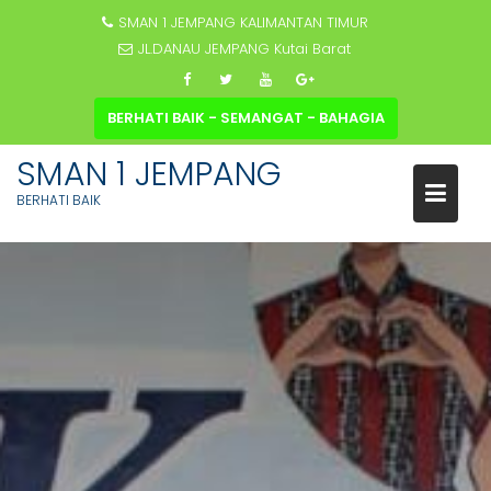
SMAN 1 JEMPANG KALIMANTAN TIMUR
JL.DANAU JEMPANG Kutai Barat
BERHATI BAIK - SEMANGAT - BAHAGIA
SMAN 1 JEMPANG
BERHATI BAIK