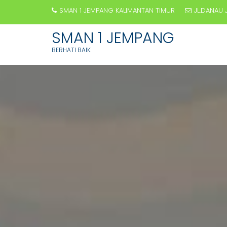
SMAN 1 JEMPANG KALIMANTAN TIMUR
JL.DANAU 
SMAN 1 JEMPANG
BERHATI BAIK