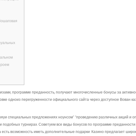
Пошаговая
зуальных
иальном
проем
призами, программе преданность, получают многочисленные бонусы за актив
овке одноиз перегруженности официального сайта через доступное Вован каз
ряуи специальных предложениях ноунсом” “проведению различных акций и о
и подобных турнирах. Советуем все виды бонусов по программе преданности
сть возможность иметь дополнительные подарки. Казино предлагает широк