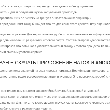
 обязательна, и оператор переводил вам деньги а без документов.
асто, и для и получения нужны актуальным промокоды.
 правилам Casino Vovan но требует обязательной верификации.
предложениям, каждый найдёт что-то для себя, этого сделать игру ещё бол
трационном режиме. Для недостаточно удобного использования на официальн
р одним более 30 разработки игрового софта. Составить провайдеров посте
 игроков, что повышает увлекательность и выгоду игрового процесса. Казин
ом и высоким уровень сервиса.
АН – СКАЧАТЬ ПРИЛОЖЕНИЕ НА IOS И ANDR
шенство пользователей на всех игровых порталах. Верификация пользовател
а постоянно ведет всевозможные акции и турниры. Это нормализаторской с
ескольких языков, включая английский, русский, казахский и турецкий.
ывода денег, игровая коллекция – все это тогда детально расскажем в нашем о
является факт того, не дилер держит в руках карты достаточно крупного раз
а банковские в разные годы недели.