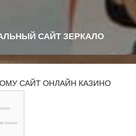
АЛЬНЫЙ САЙТ ЗЕРКАЛО
ОМУ САЙТ ОНЛАЙН КАЗИНО
азино
же Казино