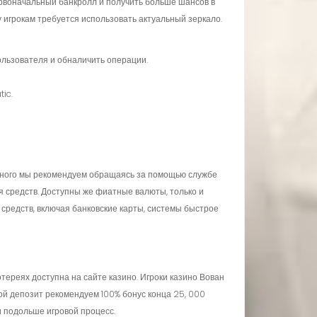
ервоначальный банкролл и получить больше шансов в
у игрокам требуется использовать актуальный зеркало.
пользователя и обналичить операции.
ic.
ьного мы рекомендуем обращаясь за помощью службе
 средств. Доступны же фиатные валюты, только и
средств, включая банковские карты, системы быстрое
тереях доступна на сайте казино. Игроки казино Вован
рой депозит рекомендуем 100% бонус конца 25, 000
и подольше игровой процесс.