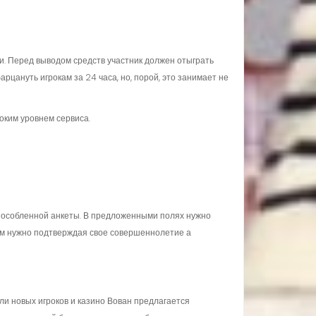
и. Перед выводом средств участник должен отыграть
ануть игрокам за 24 часа, но, порой, это занимает не
оким уровнем сервиса.
испособленной анкеты. В предложенными полях нужно
тем нужно подтверждая свое совершеннолетие а
ли новых игроков и казино Вован предлагается