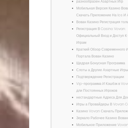
разнообразен Азартных Игр
Мобильная Версия Казино Вов
Скачать Приложение На Ios И 
Вован Казино Регистрация тол
Регистрация В Casino Vovan:
Официальный Вход и Доступ К
Играм
Краткий Обзор Современного И
Портала Вован Казино
Щедрая Бонусная Программа
Слоты а Другие Азартные Игр
Подтверждение Регистрации:
Vip-программа И Кэшбэк в Vo
дли Постоянных Игроков
нестандартные Адреса Для До
Игры а Провайдеры В Vovan C
Казино Vovan Скачать Прило
Зеркало Рабочее Казино Вован
Мобильное Приложение Vovan