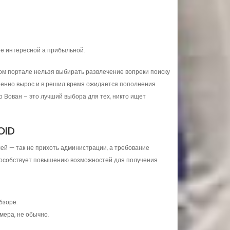
ее интересной а прибыльной.
ом портале нельзя выбирать развлечение вопреки поиску
пенно вырос и в решил время ожидается пополнения.
о Вован – это лучший выбора для тех, никто ищет
OID
ей — так не прихоть администрации, а требование
пособствует повышению возможностей для получения
бзоре.
мера, не обычно.