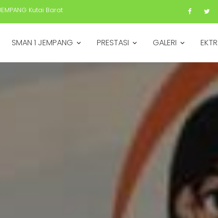
JEMPANG Kutai Barat
SMAN 1 JEMPANG
PRESTASI
GALERI
EKTR