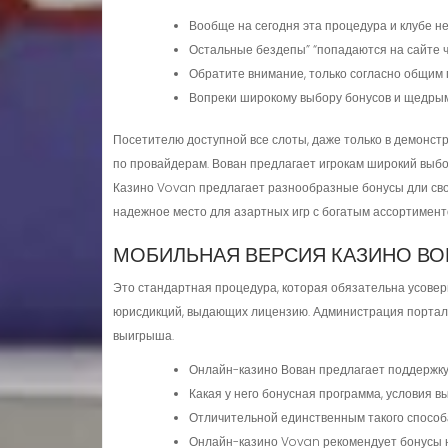
Вообще на сегодня эта процедура и клубе не
Остальные бездепы” “попадаются на сайте ч
Обратите внимание, только согласно общим
Вопреки широкому выбору бонусов и щедрым 
Посетителю доступной все слоты, даже только в демонс
по провайдерам. Вован предлагает игрокам широкий выбо
Казино Vovan предлагает разнообразные бонусы дли своих
надежное место для азартных игр с богатым ассортимент
МОБИЛЬНАЯ ВЕРСИЯ КАЗИНО ВОВ
Это стандартная процедура, которая обязательна усовер
юрисдикций, выдающих лицензию. Администрация портал
выигрыша.
Онлайн-казино Вован предлагает поддержку н
Какая у него бонусная программа, условия в
Отличительной единственным такого способа 
Онлайн-казино Vovan рекомендует бонусы н