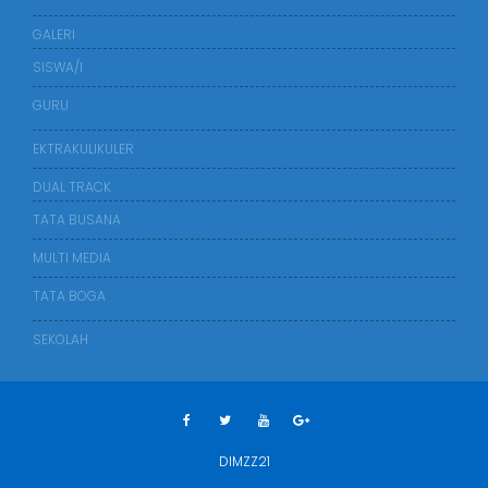
GALERI
SISWA/I
GURU
EKTRAKULIKULER
DUAL TRACK
TATA BUSANA
MULTI MEDIA
TATA BOGA
SEKOLAH
DIMZZ21