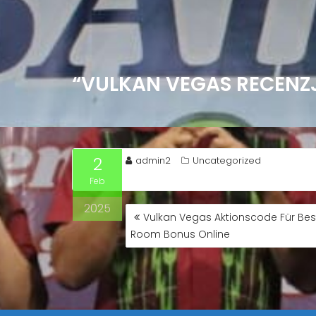
“VULKAN VEGAS RECENZJ
2
admin2
Uncategorized
Feb
2025
Vulkan Vegas Aktionscode Für Best
Room Bonus Online