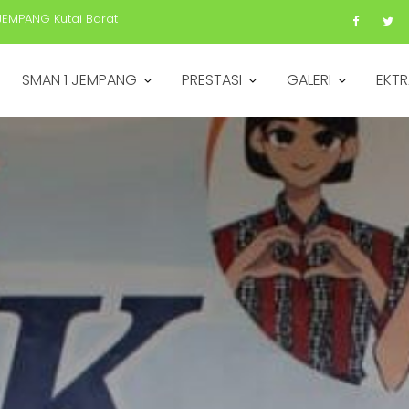
JEMPANG Kutai Barat
SMAN 1 JEMPANG
PRESTASI
GALERI
EKTR