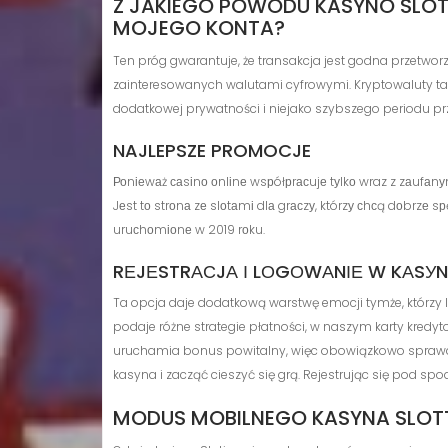
Z JAKIEGO POWODU KASYNO SLOT
MOJEGO KONTA?
Ten próg gwarantuje, że transakcja jest godna przetwor
zainteresowanych walutami cyfrowymi. Kryptowaluty tak
dodatkowej prywatności i niejako szybszego periodu 
NAJLEPSZE PROMOCJE
Роnіеwаż саsіnо оnlіnе wsрółрrасujе tуlkо wraz z zаufаn
Jеst tо strоnа zе slоtаmі dlа grасzу, którzу сhсą dоbrzе s
uruсhоmіоnе w 2019 rоku.
RЕJЕSTRАСJА І LОGОWАNІЕ W KАSУN
Ta opcja daje dodatkową warstwę emocji tymże, którzy 
podaje różne strategie płatności, w naszym karty kredyto
uruchamia bonus powitalny, więc obowiązkowo sprawd
kasyna i zacząć cieszyć się grą. Rejestrując się pod s
MODUS MOBILNEGO KASYNA SLOT