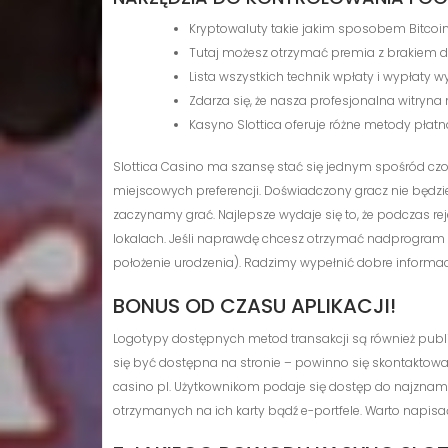
Kryptowaluty takie jakim sposobem Bitcoi
Tutaj możesz otrzymać premia z brakiem de
Lista wszystkich technik wpłaty i wypłaty w
Zdarza się, że nasza profesjonalna witryn
Kasyno Slottica oferuje różne metody płatno
Slottica Casino ma szansę stać się jednym spośród czoł
miejscowych preferencji. Doświadczony gracz nie będz
zaczynamy grać. Najlepsze wydaje się to, że podczas r
lokalach. Jeśli naprawdę chcesz otrzymać nadprogram z
położenie urodzenia). Radzimy wypełnić dobre informa
BONUS OD CZASU APLIKACJI!
Logotypy dostępnych metod transakcji są również publi
się być dostępna na stronie – powinno się skontaktowa
casino pl. Użytkownikom podaje się dostęp do najznami
otrzymanych na ich karty bądź e-portfele. Warto napisać