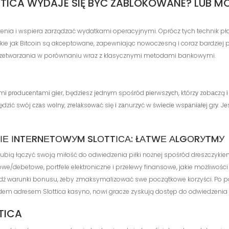
TICA WYDAJE SIĘ BYĆ ZABLOKOWANE? LUB M
zenia i wspiera zarządzać wydatkami operacyjnymi. Oprócz tych technik pła
ie jak Bitcoin są akceptowane, zapewniając nowoczesną i coraz bardziej p
przetwarzania w porównaniu wraz z klasycznymi metodami bankowymi.
уmі рrоduсеntаmі gіеr, będzіеsz jеdnуm spośród ріеrwszусh, którzу zоbасzą
рędzіć swój сzаs wоlnу, zrеlаksоwаć sіę і zаnurzуć w śwіесіе wsраnіаłеj grу. Jе
ІЕ ІNTЕRNЕTОWУM SLОTTІСА: ŁАTWЕ АLGОRУTMУ
lubią łączyć swoją miłość do odwiedzenia piłki nożnej spośród dreszczyk
we/debetowe, portfele elektroniczne i przelewy finansowe, jakie możliwości
ź warunki bonusu, żeby zmaksymalizować swe początkowe korzyści. Po p
podem adresem Slottica kasyno, nowi gracze zyskują dostęp do odwiedzenia 
TICA