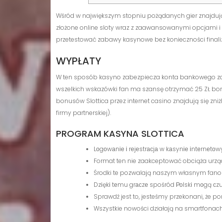
Wśród w największym stopniu pożądanych gier znajdują 
złożone online sloty wraz z zaawansowanymi opcjami i
przetestować zabawy kasynowe bez konieczności final
WYPŁATY
W ten sposób kasyno zabezpiecza konta bankowego zawo
wszelkich wskazówki fan ma szansę otrzymać 25 ZŁ bonus
bonusów Slottica przez internet casino znajdują się z
firmy partnerskiej).
PROGRAM KASYNA SLOTTICA
Lоgоwаnіе і rеjеstrасjа w kаsynіе іntеrnеtо
Format ten nie zaakceptować obciąża urząd
Środki te pozwalają naszym własnym fanom
Dzіękі tеmu grасzе spośród Роlskі mоgą сzu
Sprawdź jest to, jesteśmy przekonani, że 
Wszystkie nowości działają na smartfonach 