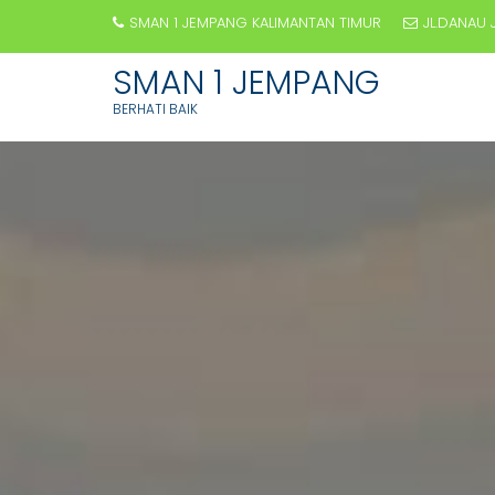
SMAN 1 JEMPANG KALIMANTAN TIMUR
JL.DANAU 
SMAN 1 JEMPANG
BERHATI BAIK