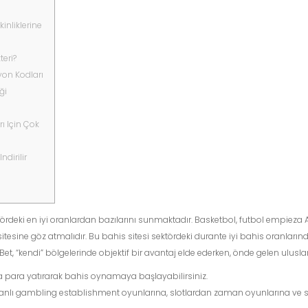
inliklerine
teri?
on Kodları
ği
ı Için Çok
dirilir
sektördeki en iyi oranlardan bazılarını sunmaktadır. Basketbol, ​​futbol empie
sitesine göz atmalıdır. Bu bahis sitesi sektördeki durante iyi bahis oranları
t, “kendi” bölgelerinde objektif bir avantaj elde ederken, önde gelen uluslara
 para yatırarak bahis oynamaya başlayabilirsiniz.
 canlı gambling establishment oyunlarına, slotlardan zaman oyunlarına ve 