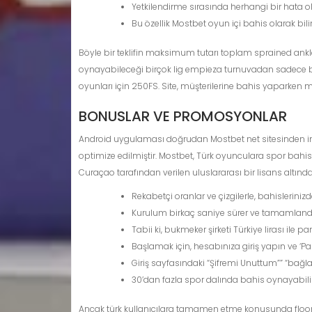
Yetkilendirme sırasında herhangi bir hata ol
Bu özellik Mostbet oyun içi bahis olarak bili
Böyle bir teklifin maksimum tutarı toplam sprained ank
oynayabileceği birçok lig empieza turnuvadan sadece bir
oyunları için 250FS. Site, müşterilerine bahis yaparke
BONUSLAR VE PROMOSYONLAR
Android uygulaması doğrudan Mostbet net sitesinden ind
optimize edilmiştir. Mostbet, Türk oyunculara spor bahis
Curaçao tarafından verilen uluslararası bir lisans altında
Rekabetçi oranlar ve çizgilerle, bahislerinizd
Kurulum birkaç saniye sürer ve tamamlandığ
Tabii ki, bukmeker şirketi Türkiye lirası ile 
Başlamak için, hesabınıza giriş yapın ve ‘Pa
Giriş sayfasındaki “Şifremi Unuttum”” “bağlantı
30’dan fazla spor dalında bahis oynayabilirs
Ancak türk kullanıcılara tamamen etme konusunda floor 