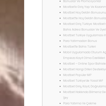
Bonuslar Ve Promosyonlar
Mostbet’e Giriş Yap Ve Kazan
Mostbet Hoş Geldin Bonusunu
Mostbet’te Hoş Geldin Bonusla
Mostbet Giriş Türkiye: Mostbet
Bahis Adresi Bonusları Ve Üyelik
Mostbet Türkiye Uygulaması I
Para Yatirmadan Bonus
Mostbet’te Bahis Türleri
Mobil Uygulamada Oturum 
Empieza Kayıt Olma Özellikleri
Mostbet – Online Spor Bahisleri
Mostbet Hangi Dilleri Destekliy
Mostbet Popüler Mi?
Mostbet Türkiye’de Yasal Mı?
Mostbet Giriş, Kayıt, Doğrulam
Mostbet Hakkında Bilmeniz Ge
Şey
Para Yatırma Ve Çekme