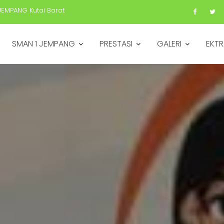
JEMPANG Kutai Barat
SMAN 1 JEMPANG
PRESTASI
GALERI
EKTR