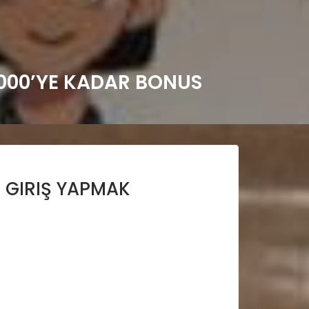
, 000’YE KADAR BONUS
3 GIRIŞ YAPMAK