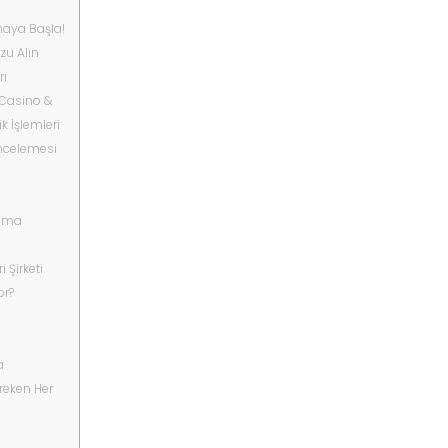
maya Başla!
zu Alın
rı
 Casino &
 İşlemleri
ncelemesi
Açma
 Şirketi
or?
a
reken Her