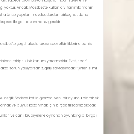
ildir, sadece promosyon koşullarında listelenenler
ği yoktur. Ancak, Mostbet’te kullanıcıyı tanımlamanın
a, daha önce yapılan mevduatlardan birkaç kat daha
ekspres ile geri kazanmanız gerekir.
tbet’te çeşitli uluslararası spor etkinliklerine bahis
risinde rakipsiz bir konum yaratmaktır. Evet, spor”
kta sorun yaşıyorsanız, giriş sayfasındaki “Şifrenizi mi
 değil; Sadece katıldığınızda, yeni bir oyuncu olarak ek
ak ve büyük kazanmak için birçok fırsatınız olacak.
ları ve canlı krupiyelerle oynanan oyunlar gibi birçok