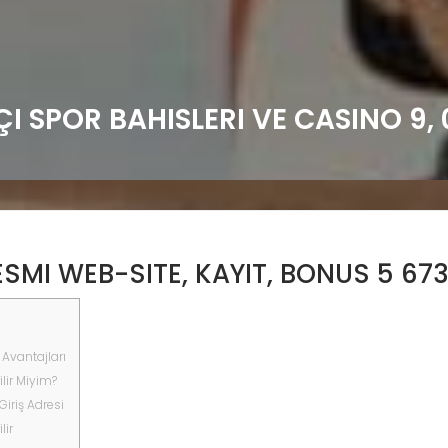
ÇI SPOR BAHISLERI VE CASINO 9
SMI WEB-SITE, KAYIT, BONUS 5 67
Avantajları
lir Miyim?
Giriş Adresi
lir