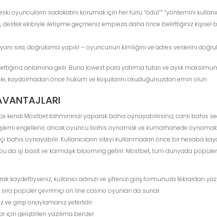
eski oyuncuların sadakatini korumak için her türlü “ödül”” “yöntemini kullanır
eniz, destek ekibiyle iletişime geçmeniz empieza daha önce belirttiğiniz kişi
anı sıra, doğrulama yapılır – oyuncunun kimliğini ve adres verilerini doğrulay
l ettiğiniz anlamına gelir. Buna lowest para yatırma tutarı ve aylık maksimum
 nedenle, kaydolmadan önce hüküm ve koşullarını okuduğunuzdan emin olun.
AVANTAJLARI
 kendi Mostbet tahmininizi yaparak bahis oynayabilirsiniz, canlı bahis
şlemi engellenir, ancak oyuncu bahis oynamak ve kumarhanede oynamak için
rimiçi bahis oynayabilir. Kullanıcıların siteyi kullanmadan önce bir hesaba ka
eydir, bu da işi basit ve karmaşık blooming getirir. Mostbet, tüm dünyada popü
 kaydettiyseniz, kullanıcı adınızı ve şifrenizi giriş formunuza tekrardan yaz
ıra popüler çevrimiçi on line casino oyunları da sunar.
ve girişi onaylamanız yeterlidir.
için geliştirilen yazılıma benzer.