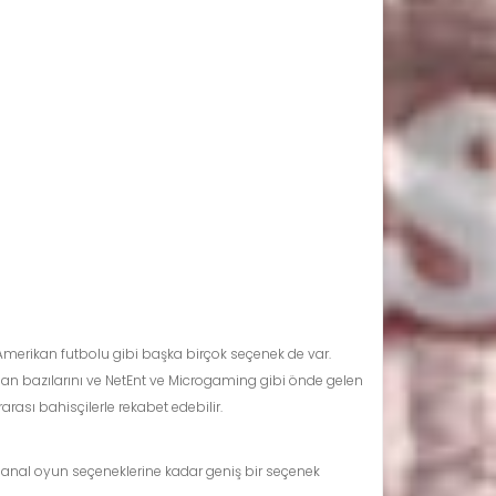
za Amerikan futbolu gibi başka birçok seçenek de var.
ndan bazılarını ve NetEnt ve Microgaming gibi önde gelen
rası bahisçilerle rekabet edebilir.
sanal oyun seçeneklerine kadar geniş bir seçenek