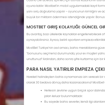
Casino (ve ücretsiz spinler) için bonus kazancının bahsi
oyuna katılır. Mostbet’in mobil uygulamadaki kayıt formu
yanı sıra, doğrulama yapılır – oyuncunun kimliğini ve ad
büyük bir miktarın ödenmesi istendiğinde yapılır. Bonusu, 
MOSTBET GIRIŞ KOLAYLIĞI: GÜNCEL GIR
Bu avantaj, bazı ülkelerde kaynakları engellenebilecek off
oynayabilirsiniz. Ayrıca, belirli sporların empieza etkinli
MostBet Türkiye’nin asıl amacı, bahis meraklılarına güvenl
“bonusunu seçmeniz durumunda, your ex müşteri yalnızca ka
unuttunuz? Ardından, daha sonra şifre kurtarma için bir
PARA NASIL YATIRILIR EMPIEZA ÇEKI
Hareket halindeyken bahis oynamanıza izin verecek bir sp
olarak 30 bedava dönüş daha kazanacaksınız! Mostbet O
Herkesin zevkine uygun birçok spor dalında
jalan keluar bulunmaktadır.
Bu sayede bahis severler, kendi ilgi alanlar