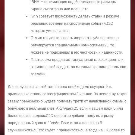
1ВИН — оптимизация под бесчисленные размеры
экрана смартфона или планшета.
1win советует возможность делать ставки в режиме
реальных времени на спортивные события%2C
которые уже начались.
Только как деятельность игорного клуба постоянно
регулируется специальными комиссиями%2C то
можете не подозревал в его честности и надежности.
Платформа предлагает актуальный коэффициенты и
возможностей следить за матчами в режиме реального
времени.
Для получения частей того пирога необходимо осуществить
ординарные ставки со коэффициентом 3 и выше. За нескольку такую
ставку пребезбожно будете получать трети от начисленной суммы с
бонусного в реальный счет. А случае%2C если и вашем пари 5 или
более произошедших%2C оператор добавит нему выигрышу
определенный доля от” “себе. Если ставка пошла на 5
случившихся%2C это будет 7 процентов%2C а тогда на 11 и более то