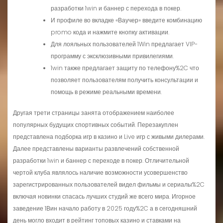
разработки 1win и баннер с перехода в покер.
И профиле во вкладке «Ваучер» введите комбинацию
promo кода и нажмите кнопку активации.
Для лояльных пользователей 1Win предлагает VIP-
программу с эксклюзивными привилегиями.
1win также предлагает защиту по телефону%2C что
позволяет пользователям получить консультации и
помощь в режиме реальными времени.
Другая трети страницы занята отображением наиболее
популярных будущих спортивных событий. Перезакуплен
представлена подборка игр в казино и Live игр с живыми дилерами.
Далее представлены варианты развлечений собственной
разработки 1win и баннер с переходе в покер. Отличительной
чертой клуба являлось наличие возможности усовершенство
зарегистрированных пользователей видел фильмы и сериалы%2C
включая новинки спасась лучших студий же всего мира. Игорное
заведение 1Вин начало работу в 2025 году%2C а в сегодняшний
день могло входит в рейтинг топовых казино и ставками на