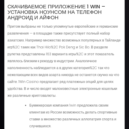
СКАЧИВАЕМОЕ ПРИЛОЖЕНИЕ 1 WIN –
УСТАНОВКА НОУНСОМ НА ТЕЛЕФОН
АНДРОИД И АЙФОН
Притом выбраны не только упомянутые европейские и германские
развлечения — в площадке также присутствует полный набор
азиатских. Например множество возможных популярных в Тайланде
игр%2C таких как Thai Hilo%2C Pok Deng и Sic Bo. В разделе
рулетка представлены 163 варианта игры%2C и этот показатель
являлось близким к рекорду в индустрии. Аналогичное
наполненность наблюдается а в других категория%2C так что
нежелающим всех видов азарта никогда не останется скучно на что
сайте. 1Win Casino предлагает ряд платежных опций для целях
удобства. В и число входят малоизвестные электронные кошельки
же различные криптовалюты.
Букмекерская компания 1win предложила своим
клиентам из России возможность делать спортивные
ставки а множество различных аллопатрия спорта и
случившихся.