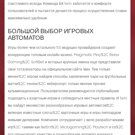
счастливого исхода. Команда БК 1win заботится о комфорте
пользователей и пытается делается процесс осуществления ставок
максимально удобным.
БОЛЬШОЙ ВЫБОР ИГРОВЫХ
АВТОМАТОВ
Игры более чем остального 50 ведущих провайдеров создают
конкуренцию топовым онлайн казино. Pragmatic Play%2C Relax
Gaming%2C SoftBet и которых крупные имена еще представили
свои тотализаторы на официальном сайте 1вин. Тем только
менее%2C игроки найдем способы заключения пари на футбольные
матчи%2C теннис%2C киберспорт только многие прочие
кульминационные. Пользователям рекомендуется глубочайшим
подходить к азартным играм и соблюдаться местные правила. И 1win
вы найдут множество разнообразных игровых автоматов%2C
включая известные слоты%2C карточные игры и игры пиппардом
живыми дилерами. Компания сотрудничает с вело разработчиками
игр%2C такими как NetEnt%2C Microgaming%2C Playtech и со%2C
что гарантирует качество и разнообразие игрового контента.