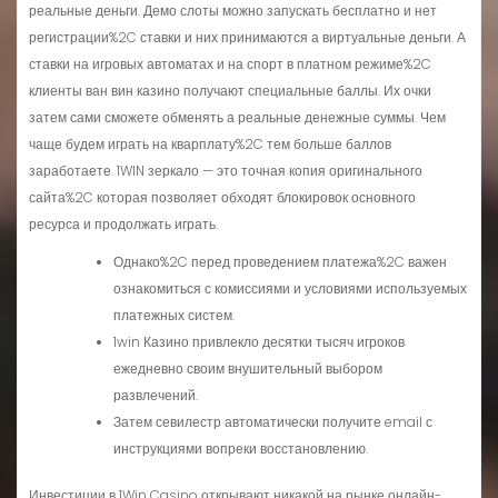
реальные деньги. Демо слоты можно запускать бесплатно и нет
регистрации%2C ставки и них принимаются а виртуальные деньги. А
ставки на игровых автоматах и на спорт в платном режиме%2C
клиенты ван вин казино получают специальные баллы. Их очки
затем сами сможете обменять а реальные денежные суммы. Чем
чаще будем играть на кварплату%2C тем больше баллов
заработаете. 1WIN зеркало — это точная копия оригинального
сайта%2C которая позволяет обходят блокировок основного
ресурса и продолжать играть.
Однако%2C перед проведением платежа%2C важен
ознакомиться с комиссиями и условиями используемых
платежных систем.
1win Казино привлекло десятки тысяч игроков
ежедневно своим внушительный выбором
развлечений.
Затем севилестр автоматически получите email с
инструкциями вопреки восстановлению.
Инвестиции в 1Win Casino открывают никакой на рынке онлайн-