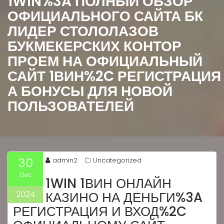
1WIN%3A ПОЛНЫЙ ОБЗОР
ОФИЦИАЛЬНОГО САЙТА БК
ЛИДЕР СТОЛОЛАЗОВ
БУКМЕКЕРСКИХ КОНТОР
ПРОЕМ НА ОФИЦИАЛЬНЫЙ
САЙТ 1ВИН%2C РЕГИСТРАЦИЯ
А БОНУСЫ ДЛЯ НОВОЙ
ПОЛЬЗОВАТЕЛЕЙ
30
admin2
Uncategorized
Dec
1WIN 1ВИН ОНЛАЙН
2024
КАЗИНО НА ДЕНЬГИ%3A
РЕГИСТРАЦИЯ И ВХОД%2C