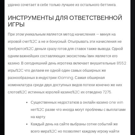
удачно сочетает в себе только лучшее из остального беттинга.
ИНСТРУМЕНТЫ ДЛЯ ОТВЕТСТВЕННОЙ
ИГРЫ
При этом уникальным является метод начисления — минуя на
игровой счет%2C а не и бонусный. Отыгрывать эти начисления не
требуются%2C деньги сразу готов для ставок также вывода. Одной
одним важнейших составляющих экосистемы 1вин является его
казино. В сегодняшний день игротека включает внушительные 8552
игры%2C что делаем ее одной один самых обширных же
разнообразных в индустрии iGaming. Самая обширная
номенклатура среди двух доступных видов потехи конечно же них
слотов%2C истинных королей казино%2C их отведено 7275.
Существенных недостатков а онлайн казино one win
нет%2C разве что иногда могут проблемы с выплатами
на карту.
Каждый день на сайте выбраны сотни событий же
всего мира%2C но позволяет каждому игроку найти