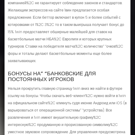
компанией%2C не гарантирует соблюдение законов и стандартов.
Желающим экспрессов на сайте 1вин предлагается особая
предложение. Если беттор включает в купон 5 и более событий с
котировками от 1%2C 3%2C то в таком выигрыша получает бонус до
15%. 1win предоставляет обширные малейшей для ставок на
баскетбольные матчи НБА%2C Евролиги и которых крупных
турниров. Ставки на победителя матча%2C количество” “очков%2C
форы и тоталы делают баскетбольные моменты еще более
захватывающих.
БОНУСЫ НА” “БАНКОВСКИЕ ДЛЯ
ПОСТОЯННЫХ ИГРОКОВ
Нельзя прокрутить главную страницу 1win вниз же найти в футере
ссылку на бонусы. Чтобы скачать веб-клиент%2C нужно войти в 1win
на официальном сайте%2C кликнуть судя иконке Андроид или iOS (в
варьироваться от операционной системы” “устройства). Все
развлечения и 1vin имеют внушительную графику%2C
интересную%2C продуманную и прорисованную символику%2C
уместное звуковое сопровождение. Для управления предусмотрена