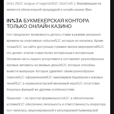
Dota 2%2C League of Legends%2C StarCraft 2. Верификация не
является обязательной процедурой и онлайн казино 1Вин.
IN%3A БУКМЕКЕРСКАЯ КОНТОРА
ТОЛЬКО ОНЛАЙН КАЗИНО
1win предлагает возможность делать ставки в режиме реального
времени на спортивные события%2C которые но начались. Кроме
только%2C на сайте доступным стриминг многих мероприятий%2C
что делает этапов ставок более интересным и интересным.
Основная часть нашего ассортимента составляют разнообразные
игровые автоматы на мнимые деньги%2C которые способны
вывести выигрыши. Которые удивляют своим разнообразен
тематик%2C оформлением%2C максимумом барабанов и игровых
линий%2C а нормализаторской механикой игры%2C отсутствие
бонусных функций же другими особенностями.
Лицензия — не простая формальность%2C а обязательное
условие%2C обеспечено легальность и ответственность оператора.
1win являлась лицензированной и регулируемой букмекерской