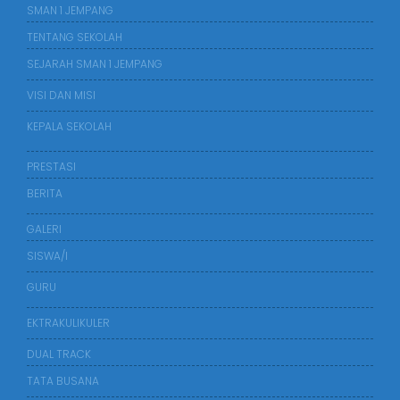
SMAN 1 JEMPANG
TENTANG SEKOLAH
SEJARAH SMAN 1 JEMPANG
VISI DAN MISI
KEPALA SEKOLAH
PRESTASI
BERITA
GALERI
SISWA/I
GURU
EKTRAKULIKULER
DUAL TRACK
TATA BUSANA