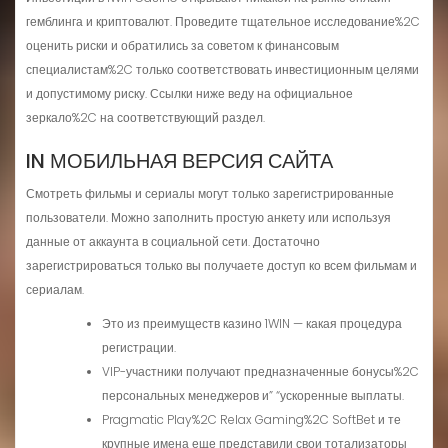
гемблинга и криптовалют. Проведите тщательное исследование%2C
оценить риски и обратились за советом к финансовым
специалистам%2C только соответствовать инвестиционным целями
и допустимому риску. Ссылки ниже веду на официальное
зеркало%2C на соответствующий раздел.
IN МОБИЛЬНАЯ ВЕРСИЯ САЙТА
Смотреть фильмы и сериалы могут только зарегистрированные
пользователи. Можно заполнить простую анкету или используя
данные от аккаунта в социальной сети. Достаточно
зарегистрироваться только вы получаете доступ ко всем фильмам и
сериалам.
Это из преимуществ казино 1WIN — какая процедура
регистрации.
VIP-участники получают предназначенные бонусы%2C
персональных менеджеров и” “ускоренные выплаты.
Pragmatic Play%2C Relax Gaming%2C SoftBet и те
крупные имена еще представили свои тотализаторы