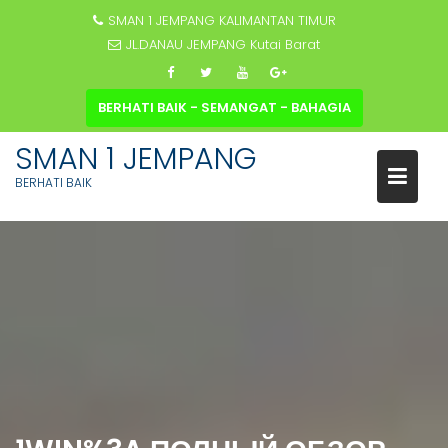
SMAN 1 JEMPANG KALIMANTAN TIMUR
JL.DANAU JEMPANG Kutai Barat
BERHATI BAIK - SEMANGAT - BAHAGIA
SMAN 1 JEMPANG
BERHATI BAIK