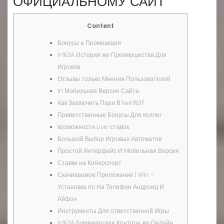
ОФИЦИАЛЬНОМУ САЙТ
Content
Бонусы а Промоакции
In%3A История же Преимущества Для
Игроков
Отзывы только Мнения Пользователей
In Мобильная Версия Сайта
Как Заключить Пари В 1win%3F
Приветственные Бонусы Для коллег
возможности Live-ставок
Большой Выбор Игровых Автоматов
Простой Интерфейс И Мобильная Версия
Ставки на Киберспорт
Скачиваемое Приложение 1 Win –
Установка по На Телефон Андроид И
Айфон
Инструменты Для ответственной Игры
In%3A Букмекерская Контора же Онлайн