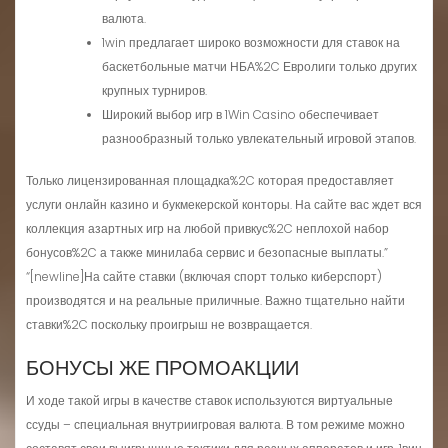
валюта.
1win предлагает широко возможности для ставок на
баскетбольные матчи НБА%2C Евролиги только других
крупных турниров.
Широкий выбор игр в 1Win Casino обеспечивает
разнообразный только увлекательный игровой этапов.
Только лицензированная площадка%2C которая предоставляет
услуги онлайн казино и букмекерской конторы. На сайте вас ждет вся
коллекция азартных игр на любой привкус%2C неплохой набор
бонусов%2C а также минилаба сервис и безопасные выплаты.”
“[newline]На сайте ставки (включая спорт только киберспорт)
производятся и на реальные приличные. Важно тщательно найти
ставки%2C поскольку проигрыш не возвращается.
БОНУСЫ ЖЕ ПРОМОАКЦИИ
И ходе такой игры в качестве ставок используются виртуальные
ссуды – специальная внутриигровая валюта. В том режиме можно