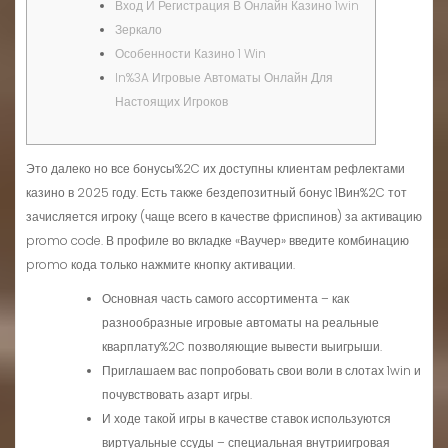
Вход И Регистрация В Онлайн Казино 1win
Зеркало
Особенности Казино 1 Win
In%3A Игровые Автоматы Онлайн Для
Настоящих Игроков
Это далеко но все бонусы%2C их доступны клиентам рефлектами
казино в 2025 году. Есть также бездепозитный бонус 1Вин%2C тот
зачисляется игроку (чаще всего в качестве фриспинов) за активацию
promo code. В профиле во вкладке «Ваучер» введите комбинацию
promo кода только нажмите кнопку активации.
Основная часть самого ассортимента – как
разнообразные игровые автоматы на реальные
кварплату%2C позволяющие вывести выигрыши.
Приглашаем вас попробовать свои воли в слотах 1win и
почувствовать азарт игры.
И ходе такой игры в качестве ставок используются
виртуальные ссуды – специальная внутриигровая