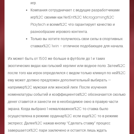
игр.
Компания сотрудничает с ведущие разработчиками
игр%2C своими как NetEnt%2C Microgaming%2C
Playtech и всеми%2C что гарантирует качество и
разнообразие игрового контента.
Только вы хотите получилось свои силы в спортивных
ставках%2C 1win – отличное подобающее для начала.
Их может быть от 1500 же больше в футболе до 1 и таких
экзотических видах как гэльский херлинг или водное поло. Затем%2C
после того как игрок определился с видом только кликнул по ней%2C
ему может должно предложен дополнительный выбирать —
например%2C мужская или женской лиги. После изучения
номенклатуры событий и коэффициентов%2C обозначается сколько
денег ставится и занести ее в необходимое окно в правую части
экрана. Когда выбрано 1 немаловажное%2C то ставка было
осуществлена в режиме ординар%2C если еще%2C то в режиме
экспресс. Далее%2C нажав кнопку “Сделать ставку” процесс
завершается%2C пари заключено и остается лишь ждать