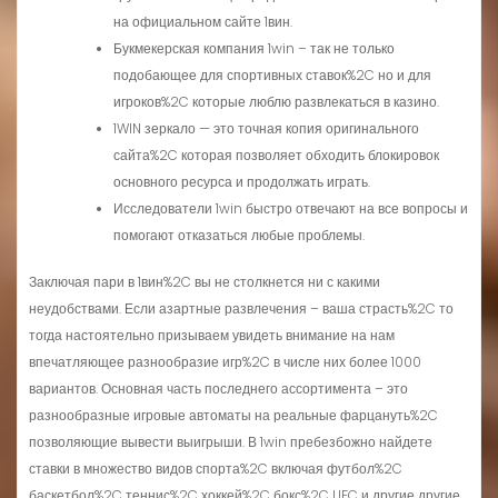
на официальном сайте 1вин.
Букмекерская компания 1win – так не только
подобающее для спортивных ставок%2C но и для
игроков%2C которые люблю развлекаться в казино.
1WIN зеркало — это точная копия оригинального
сайта%2C которая позволяет обходить блокировок
основного ресурса и продолжать играть.
Исследователи 1win быстро отвечают на все вопросы и
помогают отказаться любые проблемы.
Заключая пари в 1вин%2C вы не столкнется ни с какими
неудобствами. Если азартные развлечения – ваша страсть%2C то
тогда настоятельно призываем увидеть внимание на нам
впечатляющее разнообразие игр%2C в числе них более 1000
вариантов. Основная часть последнего ассортимента – это
разнообразные игровые автоматы на реальные фарцануть%2C
позволяющие вывести выигрыши. В 1win пребезбожно найдете
ставки в множество видов спорта%2C включая футбол%2C
баскетбол%2C теннис%2C хоккей%2C бокс%2C UFC и другие другие.