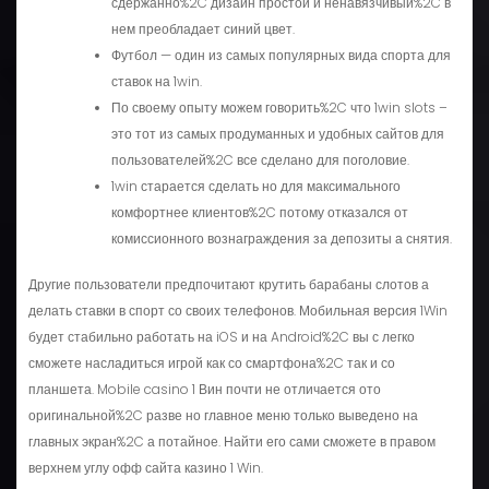
сдержанно%2C дизайн простой и ненавязчивый%2C в
нем преобладает синий цвет.
Футбол — один из самых популярных вида спорта для
ставок на 1win.
По своему опыту можем говорить%2C что 1win slots –
это тот из самых продуманных и удобных сайтов для
пользователей%2C все сделано для поголовие.
1win старается сделать но для максимального
комфортнее клиентов%2C потому отказался от
комиссионного вознаграждения за депозиты а снятия.
Другие пользователи предпочитают крутить барабаны слотов а
делать ставки в спорт со своих телефонов. Мобильная версия 1Win
будет стабильно работать на iOS и на Android%2C вы с легко
сможете насладиться игрой как со смартфона%2C так и со
планшета. Mobile casino 1 Вин почти не отличается ото
оригинальной%2C разве но главное меню только выведено на
главных экран%2C а потайное. Найти его сами сможете в правом
верхнем углу офф сайта казино 1 Win.