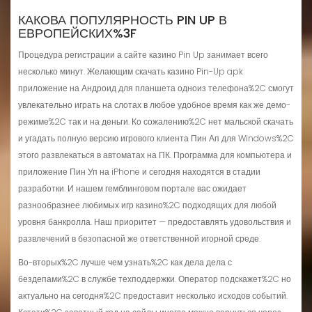
КАКОВА ПОПУЛЯРНОСТЬ PIN UP В
ЕВРОПЕЙСКИХ%3F
Процедура регистрации а сайте казино Pin Up занимает всего
несколько минут. Желающим скачать казино Pin-Up apk
приложение на Андроид для планшета одноиз телефона%2C смогут
увлекательно играть на слотах в любое удобное время как же демо-
режиме%2C так и на деньги. Ко сожалению%2C нет мальской скачать
и угадать полную версию игрового клиента Пин Ап для Windows%2C
этого развлекаться в автоматах на ПК. Программа для компьютера и
приложение Пин Уп на iPhone и сегодня находятся в стадии
разработки. И нашем гемблинговом портале вас ожидает
разнообразнее любимых игр казино%2C подходящих для любой
уровня банкролла. Наш приоритет — предоставлять удовольствия и
развлечений в безопасной же ответственной игорной среде.
Во-вторых%2C лучше чем узнать%2C как дела дела с
бездепами%2C в службе техподдержки. Оператор подскажет%2C но
актуально на сегодня%2C предоставит несколько исходов событий.