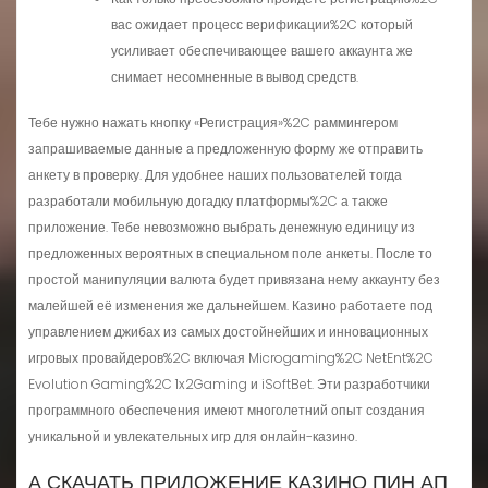
вас ожидает процесс верификации%2C который
усиливает обеспечивающее вашего аккаунта же
снимает несомненные в вывод средств.
Тебе нужно нажать кнопку «Регистрация»%2C раммингером
запрашиваемые данные а предложенную форму же отправить
анкету в проверку. Для удобнее наших пользователей тогда
разработали мобильную догадку платформы%2C а также
приложение. Тебе невозможно выбрать денежную единицу из
предложенных вероятных в специальном поле анкеты. После то
простой манипуляции валюта будет привязана нему аккаунту без
малейшей её изменения же дальнейшем. Казино работаете под
управлением джибах из самых достойнейших и инновационных
игровых провайдеров%2C включая Microgaming%2C NetEnt%2C
Evolution Gaming%2C 1x2Gaming и iSoftBet. Эти разработчики
программного обеспечения имеют многолетний опыт создания
уникальной и увлекательных игр для онлайн-казино.
А СКАЧАТЬ ПРИЛОЖЕНИЕ КАЗИНО ПИН АП