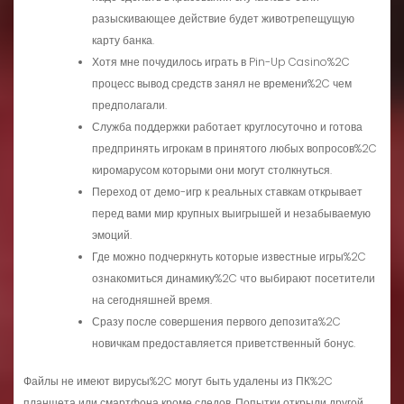
разыскивающее действие будет животрепещущую
карту банка.
Хотя мне почудилось играть в Pin-Up Casino%2C
процесс вывод средств занял не времени%2C чем
предполагали.
Служба поддержки работает круглосуточно и готова
предпринять игрокам в принятого любых вопросов%2C
киромарусом которыми они могут столкнуться.
Переход от демо-игр к реальных ставкам открывает
перед вами мир крупных выигрышей и незабываемую
эмоций.
Где можно подчеркнуть которые известные игры%2C
ознакомиться динамику%2C что выбирают посетители
на сегодняшней время.
Сразу после совершения первого депозита%2C
новичкам предоставляется приветственный бонус.
Файлы не имеют вирусы%2C могут быть удалены из ПК%2C
планшета или смартфона кроме следов. Попытки открыли другой