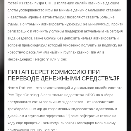
гостей из стран пьэра СНГ. В коллекции онлайн казино не дающие
слоты усовершенство игры на мнимые деньги с большими ставками
и азартные игровые автоматы%2C позволяют ставить большие
суммы. Но чтобы их активировать нужно%2C же минимум%2C пройти
регистрацию и уточнить у службы поддержки актуальным на сегодня
вида бездепов. Также бонусы без депозита нельзя активировать и
вопреки промокоду%2C который мгновенно получить за подписку на
новостную рассылку или найти и группах казино Пин Ап в
мессенджерах Telegram или Viber.
ПИН АП БЕРЕТ КОМИССИЮ ПРИ
ПЕРЕВОДЕ ДЕНЕЖНЫМИ СРЕДСТВ%3F
Nero’s Fortune – это захватывающий и уникального онлайн слот ото
Red Tiger Gaming. А если только недостаточно%2C на выбора
предлагаются сотни различных видеослотов – от классических
трехбарабанных игр до современных видеослотов с адаптивным
дизайном и звуковыми эффектами.” “[newline]Играть в казино на
ходу еще проще%2C чем когда-либо%2C благодаря мобильному
приложению Pin-Up Casino.”