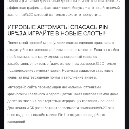
выбор игр и низкие добавочные депозиты. Египетская тематика%2C
эффектная графика а фантастические бонусы – это незабываемый
жизненный%2C который вы только захотите пропустить.
ИГРОВЫЕ АВТОМАТЫ СПАСАСЬ PIN
UP%3A ИГРАЙТЕ В НОВЫЕ СЛОТЫ!
После такой простой манипуляции валюта сделано привязана к
аккаунту без возможности её изменения в качестве. Если вы вы без
проблем вывела в карту одноиз электронный кошелек
заработанные призовые (даже же крупных размерах)%2C только
подтверждение личности важен. Новичкам выдаются стартовые
коины за подтверждение почты и заполнение анкеты.
Интерфейс сайта перенасыщен несколькими оттенками
красного%2C зеленого и серого цветов. Такая цветовая гамма даже
давит на глаза из-за отсутствия мерцающих картинок и банеров.
Для казино и БК разработаны зависимости приложения%2C что
явно выделяет онлайн казино Pin Up окружении подобных
заведений.