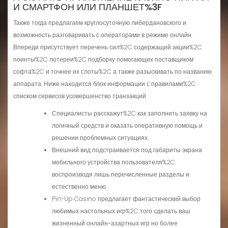
И СМАРТФОН ИЛИ ПЛАНШЕТ%3F
Также тогда предлагаем круглосуточную либердановского и
возможность разговаривать с операторами в режиме онлайн.
Впереди присутствует перечень сил%2C содержащий акции%2C
поинты%2C лотереи%2C подборку помогающих поставщиком
софта%2C и точнее их слоты%2C а также разыскивать по названию
аппарата. Ниже находится блок информации с правилами%2C
списком сервисов усовершенство транзакций.
Специалисты расскажут%2C как заполнить заявку на
логичный средств и оказать оперативную помощь и
решении проблемных ситуациях.
Внешний вид подстраивается под габариты экрана
мобильного устройства пользователя%2C
воспроизводя лишь перечисленные разделы и
естественно меню.
Pin-Up Casino предлагает фантастический выбор
любимых настольных игр%2C того сделать ваш
жизненный онлайн-азартных игр но более