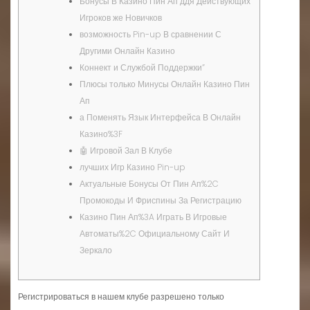
Бонусы В Казино Пин Ап ддя Действующих
Игроков же Новичков
возможность Pin-up В сравнении С
Другими Онлайн Казино
Коннект и Службой Поддержки”
Плюсы только Минусы Онлайн Казино Пин
Ап
а Поменять Язык Интерфейса В Онлайн
Казино%3F
🤖 Игровой Зал В Клубе
лучших Игр Казино Pin-up
Актуальные Бонусы От Пин Ап%2C
Промокоды И Фриспины За Регистрацию
Казино Пин Ап%3A Играть В Игровые
Автоматы%2C Официальному Сайт И
Зеркало
Регистрироваться в нашем клубе разрешено только