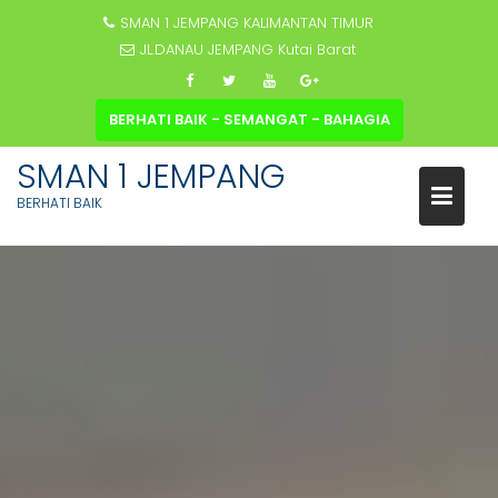
SMAN 1 JEMPANG KALIMANTAN TIMUR
JL.DANAU JEMPANG Kutai Barat
BERHATI BAIK - SEMANGAT - BAHAGIA
SMAN 1 JEMPANG
BERHATI BAIK