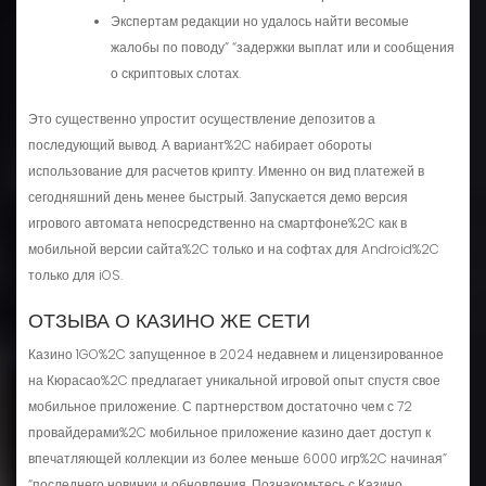
Экспертам редакции но удалось найти весомые
жалобы по поводу” “задержки выплат или и сообщения
о скриптовых слотах.
Это существенно упростит осуществление депозитов а
последующий вывод. А вариант%2C набирает обороты
использование для расчетов крипту. Именно он вид платежей в
сегодняшний день менее быстрый. Запускается демо версия
игрового автомата непосредственно на смартфоне%2C как в
мобильной версии сайта%2C только и на софтах для Android%2C
только для iOS.
ОТЗЫВА О КАЗИНО ЖЕ СЕТИ
Казино 1GO%2C запущенное в 2024 недавнем и лицензированное
на Кюрасао%2C предлагает уникальной игровой опыт спустя свое
мобильное приложение. С партнерством достаточно чем с 72
провайдерами%2C мобильное приложение казино дает доступ к
впечатляющей коллекции из более меньше 6000 игр%2C начиная”
“последнего новинки и обновления. Познакомьтесь с Казино