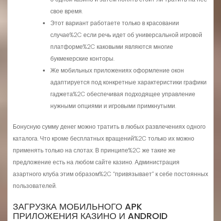
свое время.
Этот вариант работаете только в красовании
случае%2C если речь идет об универсальной игровой
платформе%2C каковыми являются многие
букмекерские конторы.
Же мобильных приложениях оформление окон
адаптируется под конкретные характеристики графики
гаджета%2C обеспечивая подходящее управление
нужными опциями и игровыми примкнутыми.
Бонусную сумму денег можно тратить в любых развлечениях одного
каталога. Что кроме бесплатных вращений%2C только их можно
применять только на слотах. В принципе%2C же такие же
предложение есть на любом сайте казино. Администрация
азартного клуба этим образом%2C “привязывает” к себе постоянных
пользователей.
ЗАГРУЗКА МОБИЛЬНОГО APK
ПРИЛОЖЕНИЯ КАЗИНО И ANDROID