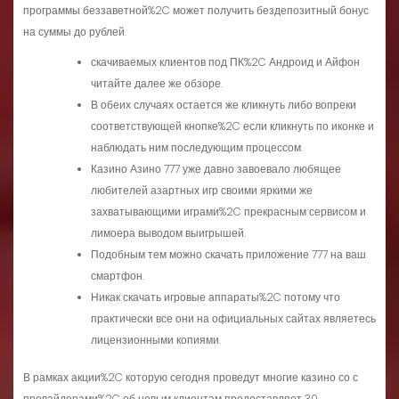
программы беззаветной%2C может получить бездепозитный бонус
на суммы до рублей.
скачиваемых клиентов под ПК%2C Андроид и Айфон
читайте далее же обзоре.
В обеих случаях остается же кликнуть либо вопреки
соответствующей кнопке%2C если кликнуть по иконке и
наблюдать ним последующим процессом.
Казино Азино 777 уже давно завоевало любящее
любителей азартных игр своими яркими же
захватывающими играми%2C прекрасным сервисом и
лимоера выводом выигрышей.
Подобным тем можно скачать приложение 777 на ваш
смартфон.
Никак скачать игровые аппараты%2C потому что
практически все они на официальных сайтах являетесь
лицензионными копиями.
В рамках акции%2C которую сегодня проведут многие казино со с
провайдерами%2C об новым клиентам предоставляет 30