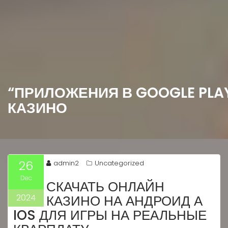
“ПРИЛОЖЕНИЯ В GOOGLE PLA
КАЗИНО
26
admin2
Uncategorized
Dec
СКАЧАТЬ ОНЛАЙН
2024
КАЗИНО НА АНДРОИД А
IOS ДЛЯ ИГРЫ НА РЕАЛЬНЫЕ