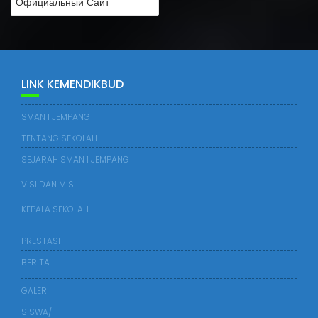
Официальный Сайт
LINK KEMENDIKBUD
SMAN 1 JEMPANG
TENTANG SEKOLAH
SEJARAH SMAN 1 JEMPANG
VISI DAN MISI
KEPALA SEKOLAH
PRESTASI
BERITA
GALERI
SISWA/I