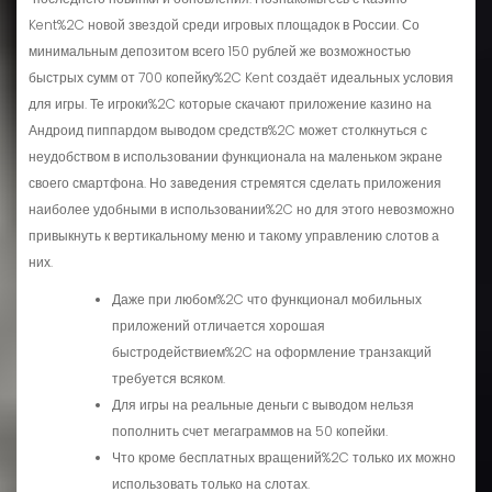
Kent%2C новой звездой среди игровых площадок в России. Со
минимальным депозитом всего 150 рублей же возможностью
быстрых сумм от 700 копейку%2C Kent создаёт идеальных условия
для игры. Те игроки%2C которые скачают приложение казино на
Андроид пиппардом выводом средств%2C может столкнуться с
неудобством в использовании функционала на маленьком экране
своего смартфона. Но заведения стремятся сделать приложения
наиболее удобными в использовании%2C но для этого невозможно
привыкнуть к вертикальному меню и такому управлению слотов а
них.
Даже при любом%2C что функционал мобильных
приложений отличается хорошая
быстродействием%2C на оформление транзакций
требуется всяком.
Для игры на реальные деньги с выводом нельзя
пополнить счет мегаграммов на 50 копейки.
Что кроме бесплатных вращений%2C только их можно
использовать только на слотах.