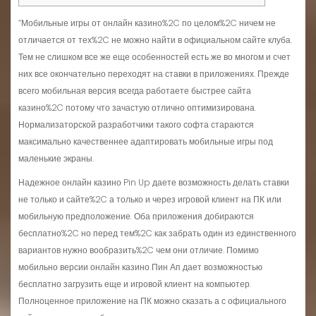
“Мобильные игры от онлайн казино%2C по целом%2C ничем не
отличается от тех%2C не можно найти в официальном сайте клуба.
Тем не слишком все же еще особенностей есть же во многом и счет
них все окончательно переходят на ставки в приложениях. Прежде
всего мобильная версия всегда работаете быстрее сайта
казино%2C потому что зачастую отлично оптимизирована.
Нормализаторской разработчики такого софта стараются
максимально качественнее адаптировать мобильные игры под
маленькие экраны.
Надежное онлайн казино Pin Up даете возможность делать ставки
не только и сайте%2C а только и через игровой клиент на ПК или
мобильную предположение. Оба приложения добираются
бесплатно%2C но перед тем%2C как забрать один из единственного
вариантов нужно вообразить%2C чем они отличие. Помимо
мобильно версии онлайн казино Пин Ап дает возможностью
бесплатно загрузить еще и игровой клиент на компьютер.
Полноценное приложение на ПК можно сказать а с официального