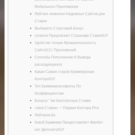
Мобильного Приложения
Рейтинг немногих Надежных Сайтов дли
Ставок
Выберите Стартовый Бонус
соленск Предлагают Страховку Ставок%3F
Удобство только Функциональность
Сайта%2C Приложений
Способы Пополнения И Вывода
расходующихся
Какая Самая старая Букмекерская
Контора%3F
Топ Букмекеров европы По
Коэффициентам
Бонусы” “же Бесплатные Ставки
«лига Ставок» — Первая Контора Рпл
Рейтинги Бк
Какой Букмекер Предоставляет Фрибет
нет Депозита%3F