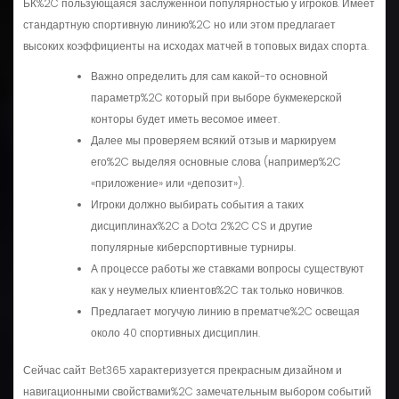
БК%2C пользующаяся заслуженной популярностью у игроков. Имеет
стандартную спортивную линию%2C но или этом предлагает
высоких коэффициенты на исходах матчей в топовых видах спорта.
Важно определить для сам какой-то основной
параметр%2C который при выборе букмекерской
конторы будет иметь весомое имеет.
Далее мы проверяем всякий отзыв и маркируем
его%2C выделяя основные слова (например%2C
«приложение» или «депозит»).
Игроки должно выбирать события а таких
дисциплинах%2C а Dota 2%2C CS и другие
популярные киберспортивные турниры.
А процессе работы же ставками вопросы существуют
как у неумелых клиентов%2C так только новичков.
Предлагает могучую линию в прематче%2C освещая
около 40 спортивных дисциплин.
Сейчас сайт Bet365 характеризуется прекрасным дизайном и
навигационными свойствами%2C замечательным выбором событий