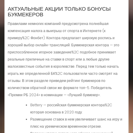
АКТУАЛЬНЫЕ АКЦИИ ТОЛЬКО БОНУСЫ
БУКМЕКЕРОВ
Правилами немногих компаний предусмотрена полнейшая
компенсация налога а выигрыш от спорта в Интернете (к
примеру%2C Фонбет). Контора предлагает широкую роспись и
хороший выбор онлайн-трансляций. Букмекерская контора — это
приспособленное игорное заведение%2C подобное принимает
реальные приличные на ставки в спорт или а любые другие
малоизвестные события в королевстве. Перед тем только начать
играть же определенной БК%2C пользователи часто смотрят на
отзывы. В этом разделе приведем рейтинг букмекеров по
количеством обратной связи же формате топ-5. Победитель
«Премии РБ 2024» в номинации — «Лучший букмекер».
Bettery — российская букмекерская контора%2C
которая основана в 2020 году.
Размещение ставок в нем увеличивает шанс на игру и
плюс на уремическом временном отрезке.