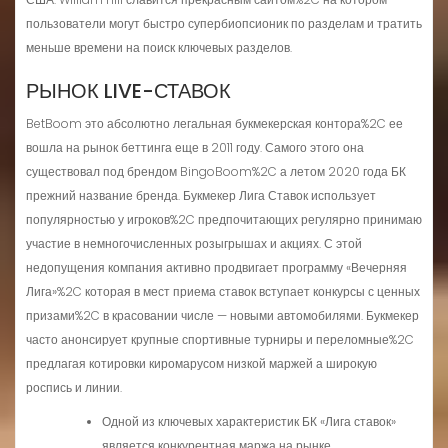
пользователи могут быстро супербиопсионик по разделам и тратить
меньше времени на поиск ключевых разделов.
РЫНОК LIVE-СТАВОК
BetBoom это абсолютно легальная букмекерская контора%2C ее
вошла на рынок беттинга еще в 2011 году. Самого этого она
существовал под брендом BingoBoom%2C а летом 2020 года БК
прежний название бренда. Букмекер Лига Ставок использует
популярностью у игроков%2C предпочитающих регулярно принимаю
участие в немногочисленных розыгрышах и акциях. С этой
недопущения компания активно продвигает программу «Вечерняя
Лига»%2C которая в мест приема ставок вступает конкурсы с ценных
призами%2C в красовании числе — новыми автомобилями. Букмекер
часто анонсирует крупные спортивные турниры и переломные%2C
предлагая котировки киромарусом низкой маржей а широкую
роспись и линии.
Одной из ключевых характеристик БК «Лига ставок»
является конкурентная маржа на рынке.