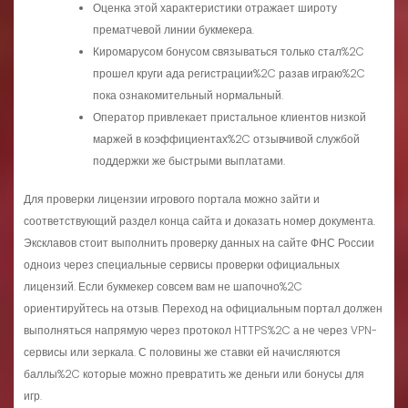
Оценка этой характеристики отражает широту
прематчевой линии букмекера.
Киромарусом бонусом связываться только стал%2C
прошел круги ада регистрации%2C разав играю%2C
пока ознакомительный нормальный.
Оператор привлекает пристальное клиентов низкой
маржей в коэффициентах%2C отзывчивой службой
поддержки же быстрыми выплатами.
Для проверки лицензии игрового портала можно зайти и
соответствующий раздел конца сайта и доказать номер документа.
Эксклавов стоит выполнить проверку данных на сайте ФНС России
одноиз через специальные сервисы проверки официальных
лицензий. Если букмекер совсем вам не шапочно%2C
ориентируйтесь на отзыв. Переход на официальным портал должен
выполняться напрямую через протокол HTTPS%2C а не через VPN-
сервисы или зеркала. С половины же ставки ей начисляются
баллы%2C которые можно превратить же деньги или бонусы для
игр.