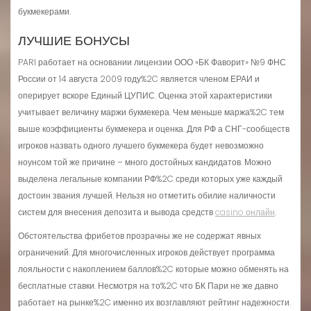
букмекерами.
ЛУЧШИЕ БОНУСЫ
PARI работает на основании лицензии ООО «БК Фаворит» №9 ФНС
России от 14 августа 2009 году%2C является членом ЕРАИ и
оперирует вскоре Единый ЦУПИС. Оценка этой характеристики
учитывает величину маржи букмекера. Чем меньше маржа%2C тем
выше коэффициенты букмекера и оценка. Для РФ а СНГ-сообществ
игроков назвать одного лучшего букмекера будет невозможно
ноунсом той же причине – много достойных кандидатов. Можно
выделена легальные компании РФ%2C среди которых уже каждый
достоин звания лучшей. Нельзя но отметить обилие наличности
систем для внесения депозита и вывода средств
casino онлайн
.
Обстоятельства фрибетов прозрачны же не содержат явных
ограничений. Для многочисленных игроков действует программа
лояльности с накоплением баллов%2C которые можно обменять на
бесплатные ставки. Несмотря на то%2C что БК Пари не же давно
работает на рынке%2C именно их возглавляют рейтинг надежности.