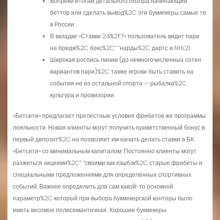
Вопреки итогам детального обзора начинающий
беттор или сделать вывод%2C эти букмекеры самые те
в России.
В вкладке «Ставки 24%2F7» пользователь видит пари
на бридж%2C бокс%2C” “нарды%2C дартс и NHL21.
Широкая роспись линии (до немногочисленных сотен
вариантов пари)%2C также игроки быть ставить на
события не из остальной спорта — рыбалка%2C
культура и провизории.
«Бетсити» предлагает прелестные условия фрибетов же программы
лояльности. Новая клиенты могут получить приветственный бонус в
первый депозит%2C но позволяет им начать делать ставки а БК
«Бетсити» со минимальным капиталом. Постоянно клиенты могут
разжиться акциями%2C” “своими как кэшбэк%2C старые фрибеты и
специальными предложениями для определённых спортивных
событий. Важнее определить для сам какой-то основной
параметр%2C который при выбора букмекерской конторы было
иметь весомое полисемантичная. Хорошие букмекеры