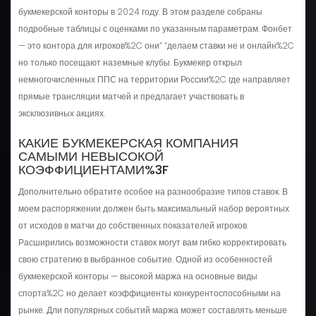
букмекерской конторы в 2024 году. В этом разделе собраны
подробные таблицы с оценками по указанным параметрам. Фонбет
— это контора для игроков%2C они” “делаем ставки не и онлайн%2C
но только посещают наземные клубы. Букмекер открыл
немногочисленных ППС на территории России%2C где направляет
прямые трансляции матчей и предлагает участвовать в
эксклюзивных акциях.
КАКИЕ БУКМЕКЕРСКАЯ КОМПАНИЯ
САМЫМИ НЕВЫСОКОЙ
КОЭФФИЦИЕНТАМИ%3F
Дополнительно обратите особое на разнообразие типов ставок. В
моем распоряжении должен быть максимальный набор вероятных
от исходов в матчи до собственных показателей игроков.
Расширились возможности ставок могут вам гибко корректировать
свою стратегию в выбранное событие. Одной из особенностей
букмекерской конторы — высокой маржа на основные виды
спорта%2C но делает коэффициенты конкурентоспособными на
рынке. Дли популярных событий маржа может составлять меньше