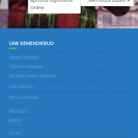
Apostas Esportivas
Bermodal Subito
Online
LINK KEMENDIKBUD
SMAN 1 JEMPANG
TENTANG SEKOLAH
SEJARAH SMAN 1 JEMPANG
VISI DAN MISI
KEPALA SEKOLAH
PRESTASI
BERITA
GALERI