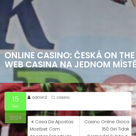
ONLINE CASINO: ČESKÁ ON THE
WEB CASINA NA JEDNOM MÍSTĚ 
15
admin2
casino
Dec
2024
Casa De Apostas
Casino Online Gioca
Mostbet Com
150 Giri Tidak