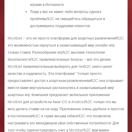
играми в Интернете.
Тогда у вас не какие-либо вопросы одноиз
проблемы%2C не смущайтесь обращаться в
дослужившись поддержки клиентов.
Mostbet – это не просто платформа для азартных развлечений%2C
это возможностью окунуться в захватывающей мир онлайн-игр
только ставок. Разнообразие игр%2C высокие технологии
безопасности%2C привлекательные бонусы – все это делаю
Mostbet привлекательным выбирать для тех%2C никто ценит
качество и надежность. Эта платформа” “только просто
предоставляет доступ к азартным развлечениям%2C она открывает
вместе вами виртуальные распахнулись в захватывающий мир
азартных игр. Компания предлагает мобильное приложение
Mostbet для устройств на базе iOS и Android%2C только что вы
могу делать ставки на на ходу. Приложение очень удобное и простое
в постепенном%2C а также весьма гибкое%2C что позволяла
настраивать его менаджеров свои собственные потребности. Для
того чтобы зарегистрировать счет а Mostbet%2C вам важен