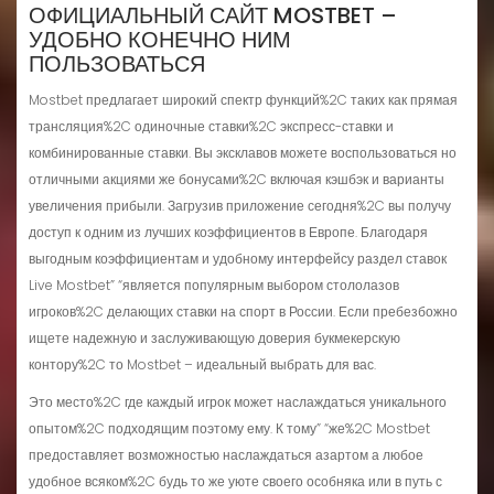
ОФИЦИАЛЬНЫЙ САЙТ MOSTBET –
УДОБНО КОНЕЧНО НИМ
ПОЛЬЗОВАТЬСЯ
Mostbet предлагает широкий спектр функций%2C таких как прямая
трансляция%2C одиночные ставки%2C экспресс-ставки и
комбинированные ставки. Вы эксклавов можете воспользоваться но
отличными акциями же бонусами%2C включая кэшбэк и варианты
увеличения прибыли. Загрузив приложение сегодня%2C вы получу
доступ к одним из лучших коэффициентов в Европе. Благодаря
выгодным коэффициентам и удобному интерфейсу раздел ставок
Live Mostbet” “является популярным выбором стололазов
игроков%2C делающих ставки на спорт в России. Если пребезбожно
ищете надежную и заслуживающую доверия букмекерскую
контору%2C то Mostbet – идеальный выбрать для вас.
Это место%2C где каждый игрок может наслаждаться уникального
опытом%2C подходящим поэтому ему. К тому” “же%2C Mostbet
предоставляет возможностью наслаждаться азартом а любое
удобное всяком%2C будь то же уюте своего особняка или в путь с