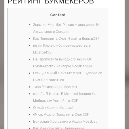
РЕЙТИНГ БУКМЕКЕРОВ
Content
Зеркало Мостбет Россия – доступное И
Актуальное в Сегодня
Как Пополнить Счет И выйти Деньги%3F
не Ли Какие-либо преимущества В
Mostbet%3F
Не Пропустите выгодного Акции От
Букмекерской Конторы Mostbet%3A
Официальный Сайт Mostbet – Удобно ли
Ним Пользоваться
типа Регистрации Мостбет
мне Ли Я Играть В Mostbet Казино На
Мобильном Устройстве%3F
Онлайн Казино Mostbet
💳 как Можно Пополнить Счет%3F
Бонусная Программа а Акции Mostbet
Как Мне обновить Приложение