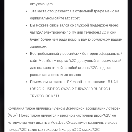
окружающего.
Эта каста отображается в отдельной графе меню на
официальном сайте Mostbet.
Вы можете связывался со службой поддержке через
чат%2C электронную почту или телефон%2C и они
будет более чем рада помочь вам киромарусом вашим
запросом.
Востребованный у российских беттеров официальный
сайт Мостбет – портал%2C доступный и приемлемый
для пользователей с любой страны%2C ведь он
рассчитан а несколько языков.
Приемлемая ставка в БК Mostbet составляет 5 UAH
(0%2C 2 USD%2C 0%2C 2 EUR%2C 10 RUB%2C 1
TRY%2C 100 KZT).
Компания также являлись членом Всемирной ассоциации лотерей
(WLA). Покер также является известной карточной игрой%2C же
которую вы могу играть в Mostbet. Существуют различные видов
покера%2C такие как техасский холдем%2C омаха%2C