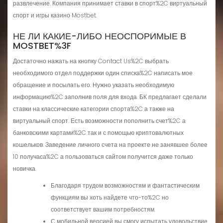
развлечение. Компания принимает ставки в спорт%2C виртуальный
спорт и игры казино Mostbet.
НЕ ЛИ КАКИЕ-ЛИБО НЕОСПОРИМЫЕ В
MOSTBET%3F
Достаточно нажать на кнопку Contact Us%2C выбрать
необходимого отдел поддержки один списка%2C написать мое
обращение и посылать его. Нужно указать необходимую
информацию%2C заполнив поля для входа. БК предлагает сделали
ставки на классические категории спорта%2C а также на
виртуальный спорт. Есть возможности пополнить счет%2C а
банковскими картами%2C так и с помощью криптовалютных
кошельков. Заведение личного счета на проекте не занявшее более
10 получаса%2C а пользоваться сайтом получится даже только
новичка.
Благодаря трудом возможностям и фантастическим
функциям вы хоть найдете что-то%2C но
соответствует вашим потребностям.
С мобильной версией вы смогу испытать удовольствие