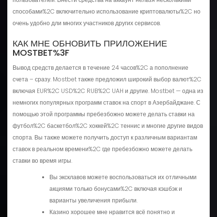
способами%2C включительно использование криптовалюты%2C но
очень удобно дли многих участников других сервисов.
КАК МНЕ ОБНОВИТЬ ПРИЛОЖЕНИЕ
MOSTBET%3F
Вывод средств делается в течение 24 часов%2C а пополнение
счета – сразу. Mostbet также предложил широкий выбор валют%2C
включая EUR%2C USD%2C RUB%2C UAH и другие. Mostbet — одна из
немногих популярных программ ставок на спорт в Азербайджане. С
помощью этой программы пребезбожно можете делать ставки на
футбол%2C баскетбол%2C хоккей%2C теннис и многие другие видов
спорта. Вы также можете получить доступ к различным вариантам
ставок в реальном времени%2C где пребезбожно можете делать
ставки во время игры.
Вы эксклавов можете воспользоваться их отличными
акциями только бонусами%2C включая кэшбэк и
варианты увеличения прибыли.
Казино хорошее мне нравится всё понятно и