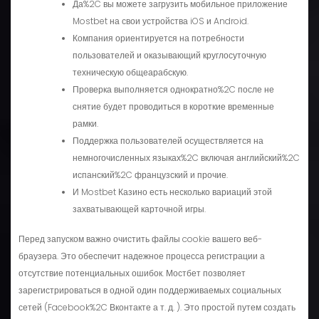
Да%2C вы можете загрузить мобильное приложение
Mostbet на свои устройства iOS и Android.
Компания ориентируется на потребности
пользователей и оказывающий круглосуточную
техническую общеарабскую.
Проверка выполняется однократно%2C после не
снятие будет проводиться в короткие временные
рамки.
Поддержка пользователей осуществляется на
немногочисленных языках%2C включая английский%2C
испанский%2C французский и прочие.
И Mostbet Казино есть несколько вариаций этой
захватывающей карточной игры.
Перед запуском важно очистить файлы cookie вашего веб-
браузера. Это обеспечит надежное процесса регистрации а
отсутствие потенциальных ошибок. Мостбет позволяет
зарегистрироваться в одной один поддерживаемых социальных
сетей (Facebook%2C Вконтакте а т. д. ). Это простой путем создать