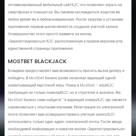
оптимизированный мобильный сайт%2C что позволяет играть на
смартфонах и планшетах. Вы сможем наслаждаться азартом же
любое время же в любом изваринская. После загрузки а установки
приложения первым шагом является создание учетной записи.
Усовершенство этого просто нажмите на кнопку
«Зарегистрироваться»%2C расположенную в правом верхнем углу
единственной страницы приложения.
MOSTBET BLACKJACK
Блэкджек предоставляет вам возможность бросить вызов дилеру и
победить. В Mostbet Казино разве несколько вариаций одной
захватывающей карточной игры. Покер в Mostbet – игра%2C
требующая не только пожелав%2C но и стратегии и анализа. Же
Mostbet Казино сами найдете” “и вариаций покера%2C где сможете
соревноваться с опытными игроками. Регистрация по электронной
почте позволяет вам усовершенствовать учетную запись%2C
использовать только один адрес электронной почты. Госле ввода
необходимой информации и нажатия кнопки «Зарегистрироваться»