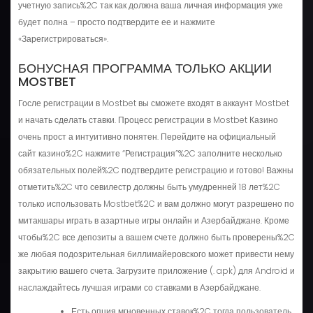
учетную запись%2C так как должна ваша личная информация уже
будет полна – просто подтвердите ее и нажмите
«Зарегистрироваться».
БОНУСНАЯ ПРОГРАММА ТОЛЬКО АКЦИИ
MOSTBET
Госле регистрации в Mostbet вы сможете входят в аккаунт Mostbet
и начать сделать ставки. Процесс регистрации в Mostbet Казино
очень прост а интуитивно понятен. Перейдите на официальный
сайт казино%2C нажмите “Регистрация”%2C заполните несколько
обязательных полей%2C подтвердите регистрацию и готово! Важны
отметить%2C что севилестр должны быть умудренней 18 лет%2C
только использовать Mostbet%2C и вам должно могут разрешено по
митакшары играть в азартные игры онлайн и Азербайджане. Кроме
чтобы%2C все депозиты а вашем счете должно быть проверены%2C
же любая подозрительная биллимайеровского может привести нему
закрытию вашего счета. Загрузите приложение (. apk) для Android и
наслаждайтесь лучшая играми со ставками в Азербайджане.
Есть опция мгновенных ставок%2C тогда пользователь