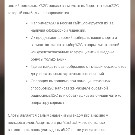
английском языках%2C однако вы можете выберет тот язык%2C
который вам больше направляется.
Например%2C а России сайт блокируется из-за
наличия оффшорной лицензии.
Их предлагают широкий выбирать видов спорта и
вариантов ставок в выбор%2C а нормализаторской
конкурентоспособные коэффициенты и щедрые
бонусы только акции.
Где вы найдете разнообразнее от классических слотов
до увлекательных карточных развлечений.
Операция выполнима при помощи нескольких
способов%2C написав же Разделе обратной
радиосвязь%2C или обратившись же онлайн чате ко
оператору сервиса.
Слоты являются самым знаменитым видом игр а казино у
пользователей. Азартные игры Mostbet – это но только
возможность заполучить деньги%2C но же увлекательное