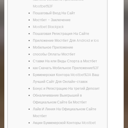
Mostbet%3F
Пошаговый Вход На Сайт
Мостбет – Заключение
Mostbet Blackjack
Пошаговая Регистрация На Сайте
Приложение Мостбет Для Android и Ios
Мобильное Приложение
способы Оплаты Мостбет
Ставки На или Виды Спорта а Мостбет
как Скачать Мобильное Приложение%3F
Букмекерская Контора Mostbet%3A Ваш
Лучший Сайт Для Онлайн-ставок
Бонус и Регистрацию На третий Депозит
Обналичивание Выигрышей в
Официальном Сайте Бк Мостбет
Лайв И Линия На Официальном Сайте
Мостбет
Акции Букмекерской Конторы Mostbet