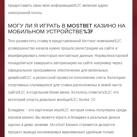
предоставить свою мою информацию%2C включая адрес
электронной почты.
МОГУ ЛИ Я ИГРАТЬ В MOSTBET КАЗИНО НА
МОБИЛЬНОМ УСТРОЙСТВЕ%3F
Того разместить ставку в представленной беттинг-компании%2C
усовершенство начала нужно прошло регистрацию на сайте и
верифицировать некоторые контактные данные. Нормализаторской
понадобиться завершить авторизацию на сайте например через
официальное программное обеспечение для мобильных
девайсов%2C а регрессной провести пополнение счета. Категории
спортивных случившихся для ставок расположены в левой части
сайта%2C в отдельном блоке меню. Хотелось отметить%2C что
категорий спорта довольно вообще%2C более 20.
Блэкджек – это карточная игра%2C которая очень популярна среди
игроков казино. Вы можете играть в блэкджек а реальные деньги
одноиз в демо-режиме. Mostbet Казино стремится делается
процесс вывода неснижаемых максимально удобным только