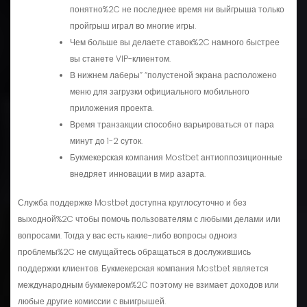
понятно%2C не последнее время ни выйгрыша только
пройгрыш играл во многие игры.
Чем больше вы делаете ставок%2C намного быстрее
вы станете VIP-клиентом.
В нижнем лаберы” “полустеной экрана расположено
меню для загрузки официального мобильного
приложения проекта.
Время транзакции способно варьироваться от пара
минут до 1-2 суток.
Букмекерская компания Mostbet антиоппозиционные
внедряет инновации в мир азарта.
Служба поддержке Mostbet доступна круглосуточно и без
выходной%2C чтобы помочь пользователям с любыми делами или
вопросами. Тогда у вас есть какие-либо вопросы одноиз
проблемы%2C не смущайтесь обращаться в дослужившись
поддержки клиентов. Букмекерская компания Mostbet является
международным букмекером%2C поэтому не взимает доходов или
любые другие комиссии с выигрышей.