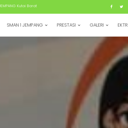
JEMPANG Kutai Barat
SMAN 1 JEMPANG
PRESTASI
GALERI
EKTR