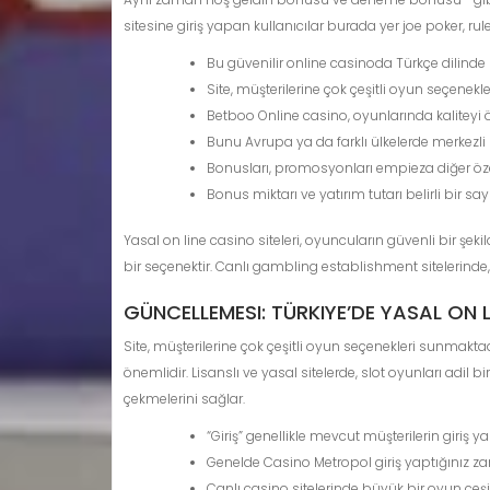
sitesine giriş yapan kullanıcılar burada yer joe poker, rulet
Bu güvenilir online casinoda Türkçe dilinde h
Site, müşterilerine çok çeşitli oyun seçenek
Betboo Online casino, oyunlarında kaliteyi ö
Bunu Avrupa ya da farklı ülkelerde merkezli
Bonusları, promosyonları empieza diğer özell
Bonus miktarı ve yatırım tutarı belirli bir say
Yasal on line casino siteleri, oyuncuların güvenli bir ş
bir seçenektir. Canlı gambling establishment sitelerinde,
GÜNCELLEMESI: TÜRKIYE’DE YASAL ON L
Site, müşterilerine çok çeşitli oyun seçenekleri sunmakta
önemlidir. Lisanslı ve yasal sitelerde, slot oyunları adil
çekmelerini sağlar.
“Giriş” genellikle mevcut müşterilerin giriş y
Genelde Casino Metropol giriş yaptığınız 
Canlı casino sitelerinde büyük bir oyun çe