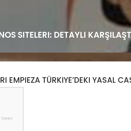
SINOS SITELERI: DETAYLI KARŞILA
RI EMPIEZA TÜRKIYE’DEKI YASAL C
Siteleri