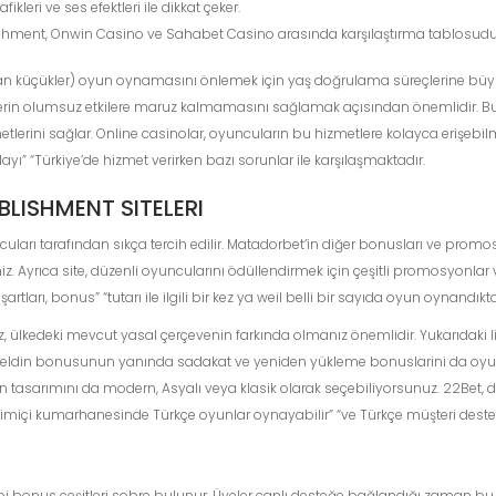
fikleri ve ses efektleri ile dikkat çeker.
shment, Onwin Casino ve Sahabet Casino arasında karşılaştırma tablosudu
ından küçükler) oyun oynamasını önlemek için yaş doğrulama süreçlerine büy
n olumsuz etkilere maruz kalmamasını sağlamak açısından önemlidir. Bu 
zmetlerini sağlar. Online casinolar, oyuncuların bu hizmetlere kolayca erişe
ayı” “Türkiye’de hizmet verirken bazı sorunlar ile karşılaşmaktadır.
BLISHMENT SITELERI
ncuları tarafından sıkça tercih edilir. Matadorbet’in diğer bonusları ve promo
iz. Ayrıca site, düzenli oyuncularını ödüllendirmek için çeşitli promosyonla
rtları, bonus” “tutarı ile ilgili bir kez ya weil belli bir sayıda oyun oynandık
, ülkedeki mevcut yasal çerçevenin farkında olmanız önemlidir. Yukarıdaki 
ş geldin bonusunun yanında sadakat ve yeniden yükleme bonuslarini da oyun
 tasarımını da modern, Asyalı veya klasik olarak seçebiliyorsunuz. 22Bet, dikk
rimiçi kumarhanesinde Türkçe oyunlar oynayabilir” “ve Türkçe müşteri desteği
onus çeşitleri sobre bulunur. Üyeler canlı desteğe bağlandığı zaman bu bo