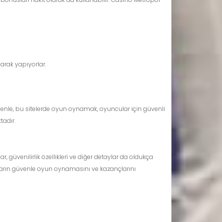
arak yapıyorlar.
denle, bu sitelerde oyun oynamak, oyuncular için güvenli
tadır.
 güvenilirlik özellikleri ve diğer detaylar da oldukça
ncuların güvenle oyun oynamasını ve kazançlarını