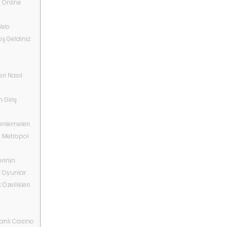
 Online
 Web
oş Geldiniz
eri Nasıl
Giriş
enlemeleri
 Metropol
erinin
lı Oyunlar
Özellikleri
anlı Casino