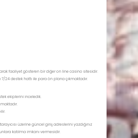
rak faaliyet gösteren bir diğer on line casino sitesidir.
7/24 destek hattı ile para ön plana çıkmaktadır.
ek ekiplerini inceledik.
nmaktadır.
ir.
arayıcısı üzerine güncel giriş adreslerini yazdığınız
unlara katılma imkanı vermesidir.