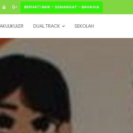
BERHATI BAIK - SEMANGAT - BAHAGIA
AKULIKULER
DUAL TRACK
SEKOLAH