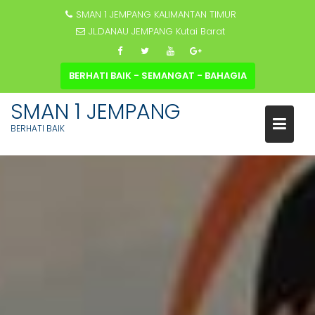
SMAN 1 JEMPANG KALIMANTAN TIMUR
JL.DANAU JEMPANG Kutai Barat
BERHATI BAIK - SEMANGAT - BAHAGIA
SMAN 1 JEMPANG
BERHATI BAIK