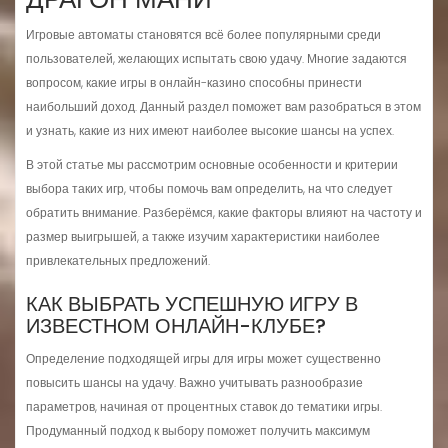
Игровые автоматы становятся всё более популярными среди
пользователей, желающих испытать свою удачу. Многие задаются
вопросом, какие игры в онлайн-казино способны принести
наибольший доход. Данный раздел поможет вам разобраться в этом
и узнать, какие из них имеют наиболее высокие шансы на успех.
В этой статье мы рассмотрим основные особенности и критерии
выбора таких игр, чтобы помочь вам определить, на что следует
обратить внимание. Разберёмся, какие факторы влияют на частоту и
размер выигрышей, а также изучим характеристики наиболее
привлекательных предложений.
КАК ВЫБРАТЬ УСПЕШНУЮ ИГРУ В
ИЗВЕСТНОМ ОНЛАЙН-КЛУБЕ?
Определение подходящей игры для игры может существенно
повысить шансы на удачу. Важно учитывать разнообразие
параметров, начиная от процентных ставок до тематики игры.
Продуманный подход к выбору поможет получить максимум