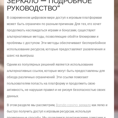
ЗЕРКАЛО — ПОДРОБНОЕ
РУКОВОДСТВО”
В современном цифровом мире доступ к игровым платформам
может быть ограничен по разным причинам. Для тех, кто хочет
продолжать наслаждаться играми и бонусами, существуют
альтернативные методы, позволяющие обойти блокировки и
проблемы с доступом. Эти методы обеспечивают бесперебойное
использование ресурсов, которые предоставляют развлечения и
шанс на выигрыш.
Одним из популярных решений является использование
альтернативных ссылок, которые могут быть предоставлены для
обхода различных ограничений. Эти ссылки помогают
пользователям попасть на платформу и продолжить свою
активность, не нарушая правил и не рискуя безопасностью своих
данных.
В этом разделе мы рассмотрим,
Banda casino зеркало
как легко и
быстро получить доступ к игровым ресурсам, используя
проверенные способы. Мы поделимся практическими советами и