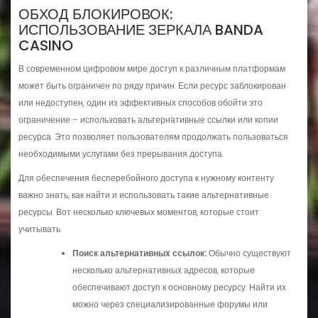
ОБХОД БЛОКИРОВОК:
ИСПОЛЬЗОВАНИЕ ЗЕРКАЛА BANDA
CASINO
В современном цифровом мире доступ к различным платформам
может быть ограничен по ряду причин. Если ресурс заблокирован
или недоступен, один из эффективных способов обойти это
ограничение – использовать альтернативные ссылки или копии
ресурса. Это позволяет пользователям продолжать пользоваться
необходимыми услугами без прерывания доступа.
Для обеспечения бесперебойного доступа к нужному контенту
важно знать, как найти и использовать такие альтернативные
ресурсы. Вот несколько ключевых моментов, которые стоит
учитывать:
Поиск альтернативных ссылок:
Обычно существуют
несколько альтернативных адресов, которые
обеспечивают доступ к основному ресурсу. Найти их
можно через специализированные форумы или