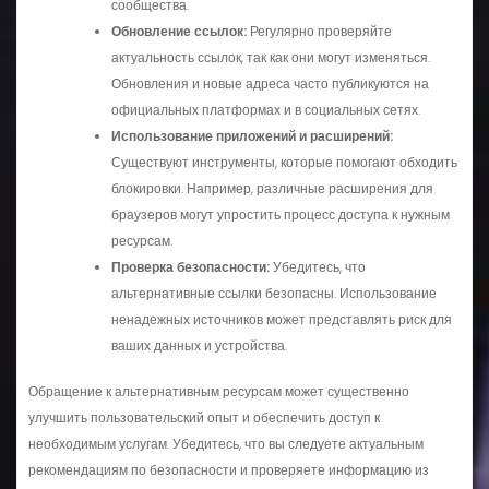
сообщества.
Обновление ссылок:
Регулярно проверяйте
актуальность ссылок, так как они могут изменяться.
Обновления и новые адреса часто публикуются на
официальных платформах и в социальных сетях.
Использование приложений и расширений:
Существуют инструменты, которые помогают обходить
блокировки. Например, различные расширения для
браузеров могут упростить процесс доступа к нужным
ресурсам.
Проверка безопасности:
Убедитесь, что
альтернативные ссылки безопасны. Использование
ненадежных источников может представлять риск для
ваших данных и устройства.
Обращение к альтернативным ресурсам может существенно
улучшить пользовательский опыт и обеспечить доступ к
необходимым услугам. Убедитесь, что вы следуете актуальным
рекомендациям по безопасности и проверяете информацию из