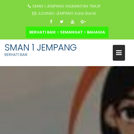
SMAN 1 JEMPANG KALIMANTAN TIMUR
JL.DANAU JEMPANG Kutai Barat
BERHATI BAIK - SEMANGAT - BAHAGIA
SMAN 1 JEMPANG
BERHATI BAIK