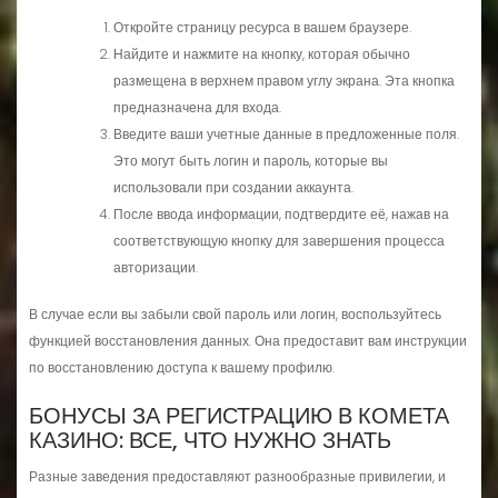
Откройте страницу ресурса в вашем браузере.
Найдите и нажмите на кнопку, которая обычно
размещена в верхнем правом углу экрана. Эта кнопка
предназначена для входа.
Введите ваши учетные данные в предложенные поля.
Это могут быть логин и пароль, которые вы
использовали при создании аккаунта.
После ввода информации, подтвердите её, нажав на
соответствующую кнопку для завершения процесса
авторизации.
В случае если вы забыли свой пароль или логин, воспользуйтесь
функцией восстановления данных. Она предоставит вам инструкции
по восстановлению доступа к вашему профилю.
БОНУСЫ ЗА РЕГИСТРАЦИЮ В КОМЕТА
КАЗИНО: ВСЕ, ЧТО НУЖНО ЗНАТЬ
Разные заведения предоставляют разнообразные привилегии, и