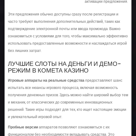
активации предложения.
Эти предложения обычно доступны сразу после регистрации и
часто требуют выполнения дополнительных действий, таких как
подтверждение электронной почты или ввода промокода. Важно
ознакомиться с условиями для того, чтобы максимально эффективно
использовать предоставленные возможности и наслаждаться игрой
без лишних затрат.
ЛУЧШИЕ СЛОТЫ НА ДЕНЬГИ И ДЕМО-
РЕЖИМ В КОМЕТА КАЗИНО
Игровые аппараты на реальные средства
предоставляют шанс
испытать все нюансы игрового процесса, включая возможность
получения денежных призов. Здесь можно найти широкий выбор тем
и механик, от классических до современных инновационных
решений. Такие игры подходят для тех, кто ищет настоящие эмоции
и увлекательный игровой опыт.
Пробные версии
аппаратов позволяют ознакомиться с их
функционалом без необходимости вкладывать средства. Это