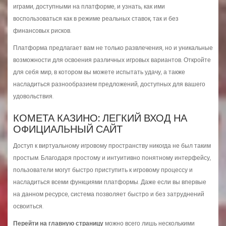
играми, доступными на платформе, и узнать, как ими
воспользоваться как в режиме реальных ставок, так и без
финансовых рисков.
Платформа предлагает вам не только развлечения, но и уникальные
возможности для освоения различных игровых вариантов. Откройте
для себя мир, в котором вы можете испытать удачу, а также
насладиться разнообразием предложений, доступных для вашего
удовольствия.
КОМЕТА КАЗИНО: ЛЕГКИЙ ВХОД НА
ОФИЦИАЛЬНЫЙ САЙТ
Доступ к виртуальному игровому пространству никогда не был таким
простым. Благодаря простому и интуитивно понятному интерфейсу,
пользователи могут быстро приступить к игровому процессу и
насладиться всеми функциями платформы. Даже если вы впервые
на данном ресурсе, система позволяет быстро и без затруднений
освоиться.
Перейти на главную страницу
можно всего лишь несколькими