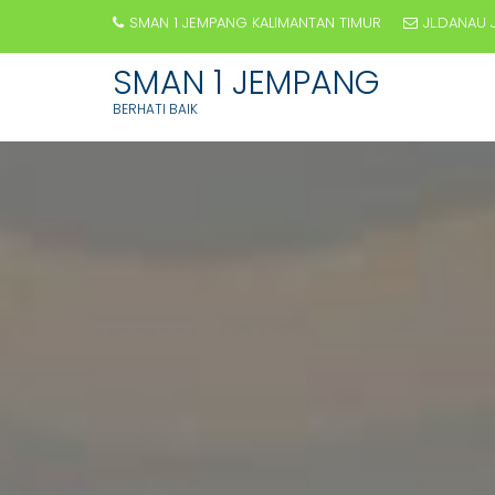
SMAN 1 JEMPANG KALIMANTAN TIMUR
JL.DANAU 
SMAN 1 JEMPANG
BERHATI BAIK