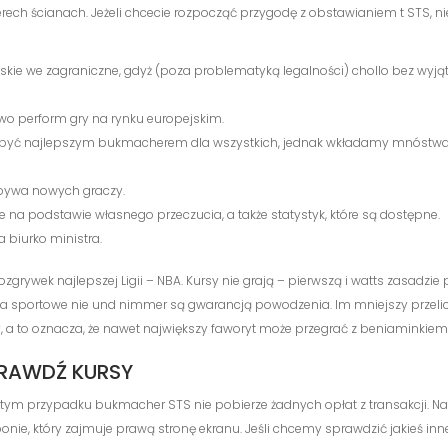
erech ścianach. Jeżeli chcecie rozpocząć przygodę z obstawianiem t STS, 
lskie we zagraniczne, gdyż (poza problematyką legalności) chollo bez wyjątk
prawo perform gry na rynku europejskim.
o być najlepszym bukmacherem dla wszystkich, jednak wkładamy mnóstwa 
bywa nowych graczy.
 na podstawie własnego przeczucia, a także statystyk, które są dostępne.
a biurko ministra.
zgrywek najlepszej Ligii – NBA. Kursy nie grają – pierwszą i watts zasa
nia sportowe nie und nimmer są gwarancją powodzenia. Im mniejszy przel
ny, a to oznacza, że nawet największy faworyt może przegrać z beniaminkie
PRAWDŹ KURSY
 t tym przypadku bukmacher STS nie pobierze żadnych opłat z transakcji. 
nie, który zajmuje prawą stronę ekranu. Jeśli chcemy sprawdzić jakieś inn