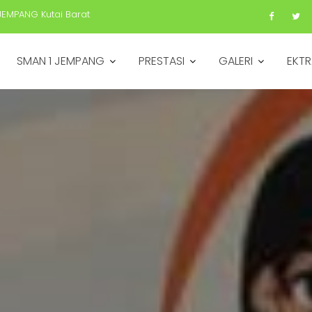
JEMPANG Kutai Barat
SMAN 1 JEMPANG
PRESTASI
GALERI
EKTR