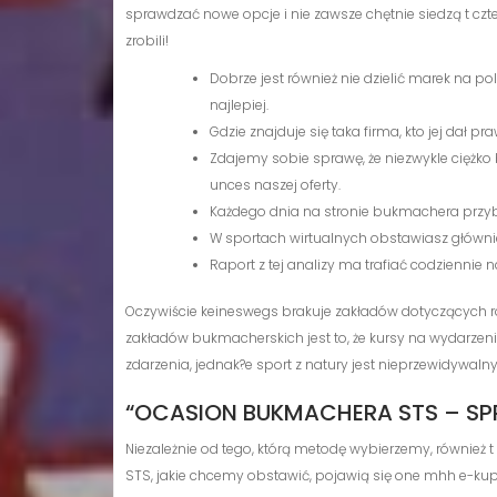
sprawdzać nowe opcje i nie zawsze chętnie siedzą t czt
zrobili!
Dobrze jest również nie dzielić marek na po
najlepiej.
Gdzie znajduje się taka firma, kto jej dał 
Zdajemy sobie sprawę, że niezwykle ciężk
unces naszej oferty.
Każdego dnia na stronie bukmachera przy
W sportach wirtualnych obstawiasz głównie
Raport z tej analizy ma trafiać codziennie n
Oczywiście keineswegs brakuje zakładów dotyczących ro
zakładów bukmacherskich jest to, że kursy na wydarze
zdarzenia, jednak?e sport z natury jest nieprzewidywal
“OCASION BUKMACHERA STS – S
Niezależnie od tego, którą metodę wybierzemy, również
STS, jakie chcemy obstawić, pojawią się one mhh e-kupo