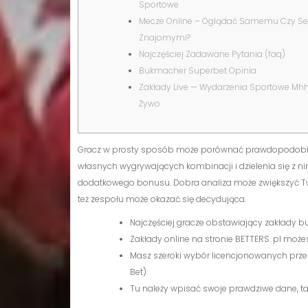
Sportowe
Mecze Online – Oglądać Samemu Czy Se
Znajomymi?
Najczęściej Zadawane Pytania (faq)
Bukmacher Superbet Opinia
Zakłady Live — Wydarzenia Sportowe Mh
Żywo
Gracz w prosty sposób może porównać prawdopodobieńs
własnych wygrywających kombinacji i dzielenia się z n
dodatkowego bonusu. Dobra analiza może zwiększyć Twoj
też zespołu może okazać się decydująca.
Najczęściej gracze obstawiający zakłady 
Zakłady online na stronie BETTERS. pl moż
Masz szeroki wybór licencjonowanych przez 
Bet).
Tu należy wpisać swoje prawdziwe dane, ta