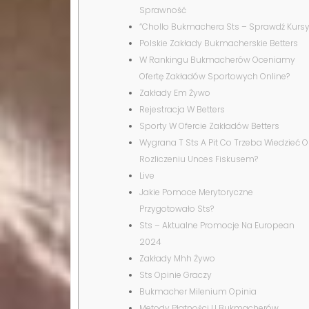
Sprawność
“Chollo Bukmachera Sts – Sprawdź Kurs
Polskie Zakłady Bukmacherskie Betters
W Rankingu Bukmacherów Oceniamy
Ofertę Zakładów Sportowych Online?
Zakłady Em Żywo
Rejestracja W Betters
Sporty W Ofercie Zakładów Betters
Wygrana T Sts A Pit Co Trzeba Wiedzieć O
Rozliczeniu Unces Fiskusem?
Live
Jakie Pomoce Merytoryczne
Przygotowało Sts?
Sts – Aktualne Promocje Na European
2024
Zakłady Mhh Żywo
Sts Opinie Graczy
Bukmacher Milenium Opinia
Metody Płatności U Bukmacherów