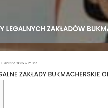
ŻY LEGALNYCH ZAKŁADÓW BUKM
 Bukmacherskich W Polsce
EGALNE ZAKŁADY BUKMACHERSKIE O