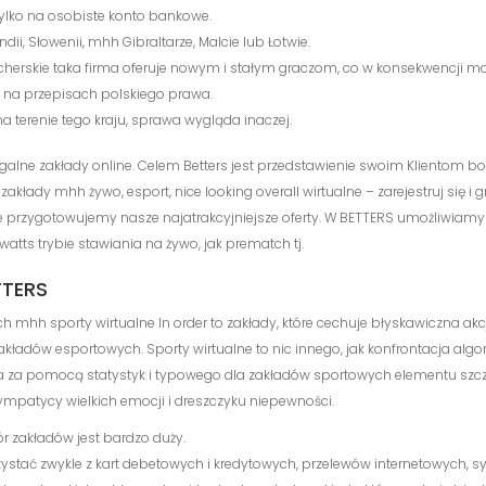
tylko na osobiste konto bankowe.
ndii, Słowenii, mhh Gibraltarze, Malcie lub Łotwie.
rskie taka firma oferuje nowym i stałym graczom, co w konsekwencji może
ę na przepisach polskiego prawa.
terenie tego kraju, sprawa wygląda inaczej.
galne zakłady online. Celem Betters jest przedstawienie swoim Klientom bo
kłady mhh żywo, esport, nice looking overall wirtualne – zarejestruj się i 
e przygotowujemy nasze najatrakcyjniejsze oferty. W BETTERS umożliwiam
tts trybie stawiania na żywo, jak prematch tj.
TTERS
mhh sporty wirtualne In order to zakłady, które cechuje błyskawiczna akc
zakładów esportowych. Sporty wirtualne to nic innego, jak konfrontacja alg
ania za pomocą statystyk i typowego dla zakładów sportowych elementu szc
ympatycy wielkich emocji i dreszczyku niepewności.
r zakładów jest bardzo duży.
stać zwykle z kart debetowych i kredytowych, przelewów internetowych, sys