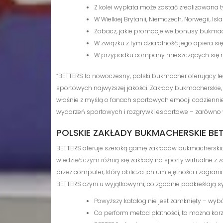
Z kolei wypłata może zostać zrealizowana 
W Wielkiej Brytanii, Niemczech, Norwegii, Isla
Zobacz, jakie promocje we bonusy bukmache
W związku z tym działalność jego opiera si
W przypadku company mieszczących się na 
“BETTERS to nowoczesny, polski bukmacher oferujący le
sportowych najwyższej jakości. Zakłady bukmacherskie, za
właśnie z myślą o fanach sportowych emocji codzienni
wydarzeń sportowych i rozgrywki esportowe – zarówno wa
POLSKIE ZAKŁADY BUKMACHERSKIE BE
BETTERS oferuje szeroką gamę zakładów bukmacherskich 
wiedzieć czym różnią się zakłady na sporty wirtualne z 
przez computer, który oblicza ich umiejętności i zagr
BETTERS czyni u wyjątkowymi, co zgodnie podkreślają s
Powyższy katalog nie jest zamknięty – wybó
Co perform metod płatności, to można korzy