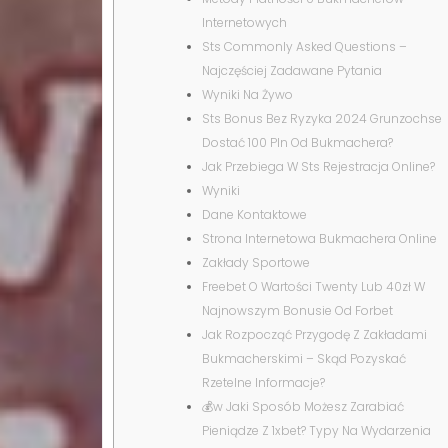
Internetowych
Sts Commonly Asked Questions –
Najczęściej Zadawane Pytania
Wyniki Na Żywo
Sts Bonus Bez Ryzyka 2024 Grunzochse
Dostać 100 Pln Od Bukmachera?
Jak Przebiega W Sts Rejestracja Online?
Wyniki
Dane Kontaktowe
Strona Internetowa Bukmachera Online
Zakłady Sportowe
Freebet O Wartości Twenty Lub 40zł W
Najnowszym Bonusie Od Forbet
Jak Rozpocząć Przygodę Z Zakładami
Bukmacherskimi – Skąd Pozyskać
Rzetelne Informacje?
💰w Jaki Sposób Możesz Zarabiać
Pieniądze Z 1xbet? Typy Na Wydarzenia